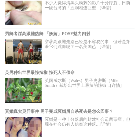
不少人觉得清黑头粉刺的影片十分疗愈，日前
一段台湾的「五洞相连巨型...[详情]
男舞者踩高跟鞋热舞 「妖娇」POSE魅力四射
穿著高跟鞋走路已经是不容易的事，但若是穿
著它们跳舞呢？一名美国芭...[详情]
英男种出世界最辣辣椒 辣死人不偿命
英国威尔斯（Wales）男子史密斯（Mike
Smith）栽培出世界上最辣的辣椒...[详情]
冥婚真实灵异事件 男子完成冥婚后自杀死去是怎么回事？
冥婚是一种十分落后的封建社会遗留毒瘤，但
现在社会仍有人信奉这种落...[详情]