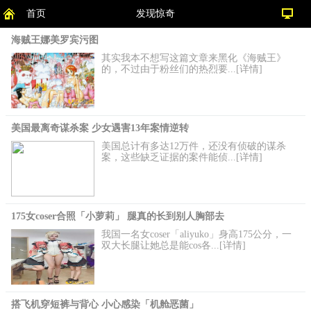
首页
发现惊奇
海贼王娜美罗宾污图
其实我本不想写这篇文章来黑化《海贼王》
的，不过由于粉丝们的热烈要...[详情]
美国最离奇谋杀案 少女遇害13年案情逆转
美国总计有多达12万件，还没有侦破的谋杀
案，这些缺乏证据的案件能侦...[详情]
175女coser合照「小萝莉」 腿真的长到别人胸部去
我国一名女coser「aliyuko」身高175公分，一
双大长腿让她总是能cos各...[详情]
搭飞机穿短裤与背心 小心感染「机舱恶菌」