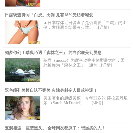
日媒调查赞同「白虎」比例 竟有18%受访者喊爱
▲日本媒体近日调查了是否喜爱「白虎」的比
例，发现调查结果占少数。 ...[详情]
如梦似幻！瑞典巧遇「森林之王」 纯白驼鹿美到屏息
驼鹿（moose）为鹿科动物中体型最大的，因
此被称为「森林之王」，通常...[详情]
双色瞳孔美模自认不完美 火辣身材令人目眩神迷！
美国著名的超级美模，今年22岁的 莎拉麦丹尼
尔 （Sarah McDaniel），...[详情]
五洞相连「巨型黑头」 全球网友都疯了：想当挤的人！