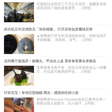
可曾想过在高空三千万公尺高空，病菌是否依
旧存活吗？国外就有研究，...[详情]
烘衣机五年没清惊见「块状棉絮」 打开后有如发霉绿豆饼
▲有网友打开五年没清的烘衣机，却惊见同尺
寸的棉絮。 洗衣机、冷气、...[详情]
这间餐厅超诡异！鲸睾丸、甲虫全上桌 竟有食客慕名来朝圣
世界美食无奇不有，但在日本就有这么一间餐
厅，不仅卖可食用的甲虫，...[详情]
吓坏宝宝！夸张巨型锦鲤 网友：感觉快吃掉小孩
泰国网友Worawut Chunkum在自己脸书分享一
则相当惊人的影片，比小孩子...[详情]