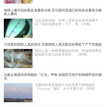
地球上最可怕的吸血鬼暴君水蛭 亚马逊河流域已经有多起暴君水蛭
杀人事件
说起恐怖动物，你第一反应是老虎或者狮子
吗？现在你要改变一下了，有...[详情]
小说里的阴阳人真的存在 印度阴阳人竟在医生的帮助下产下双胞胎
阴阳人是一种概率极低的疾病，而这种病将会
影响新生胎儿的发育异常。...[详情]
北极从海底传来神秘的「叮当」声响 加国军方找不到神秘声音的源
头
北极地区靠近格陵兰岛的加拿大努纳福特
（Nunavut）地区，从今年夏天开...[详情]