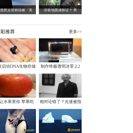
大批民众宣称目睹「美
谷歌地图成铁证？ 男
精彩推荐
更多>>
软启动DNA生物存储
制作终极透明冰零上2
让水果害你 苹果吃
相对论错了？光速被指