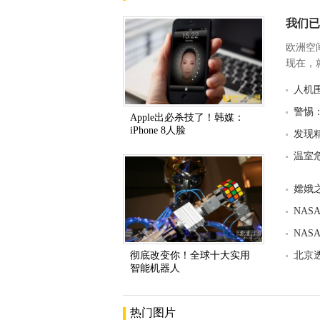
我们已
欧洲空
现在，就
人机
警惕
Apple出必杀技了！韩媒：
iPhone 8人脸
发现
温室
嫦娥
NA
NA
彻底改变你！全球十大实用
北京
智能机器人
热门图片