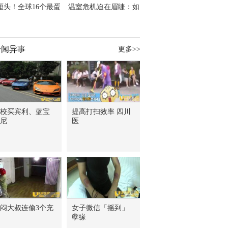
厘头！全球16个最蛋
温室危机迫在眉睫：如
奇闻异事
更多>>
校买宾利、蓝宝
提高打扫效率 四川
尼
医
闷大叔连偷3个充
女子微信「摇到」
孽缘