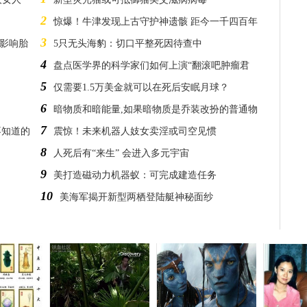
2
惊爆！牛津发现上古守护神遗骸 距今一千四百年
3
不影响胎
5只无头海豹：切口平整死因待查中
4
盘点医学界的科学家们如何上演“翻滚吧肿瘤君
5
仅需要1.5万美金就可以在死后安眠月球？
6
暗物质和暗能量,如果暗物质是乔装改扮的普通物
7
不知道的
震惊！未来机器人妓女卖淫或司空见惯
8
人死后有“来生” 会进入多元宇宙
9
美打造磁动力机器蚁：可完成建造任务
10
美海军揭开新型两栖登陆艇神秘面纱