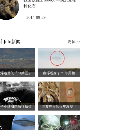
我国挖掘出6600万年前恐龙物
种化石
2014-09-29
门ufo新闻
更多>>
浮迷勇闯「51禁区」
幽浮现身了？ 菲男撞
男子小腿肌肉疯狂抽搐
网友在谷歌火星发现「