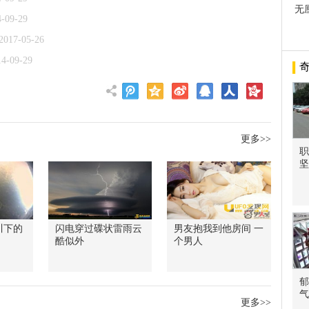
无
4-09-29
2017-05-26
14-09-29
更多>>
职
坚
川下的
闪电穿过碟状雷雨云
男友抱我到他房间 一
酷似外
个男人
郁
气
更多>>