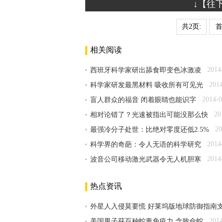
↓【往
共2页:
相关阅读
2014
西班牙科学家研出舔食即变色冰激凌
201
科学家研发最黑材料 吸收所有可见光
2014-0
盲人群众的福音 闭着眼睛也能识字
20
相对论错了？光速被指出可能没那么快
20
最强冷分子处世：比绝对零度还低2.5%
2014
科学界的奇葩：令人无语的科学研究
2014
波音公司移动激光武器令无人机胆寒
热点资讯
外星人入侵莫要慌 好莱坞版地球防御指南
201
美国男子获百种蛇毒免疫力 含致命蛇