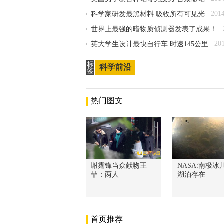
201
科学家研发最黑材料 吸收所有可见光
世界上最强的暗物质侦测器发表了成果！
20
英大学生设计最快自行车 时速145公里
标
科学前沿
签
热门图文
谢霆锋当众献吻王
NASA:南极冰
菲：两人
湖泊存在
首页推荐