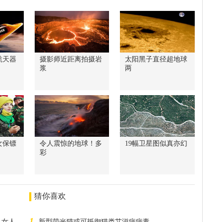
航天器
摄影师近距离拍摄岩
太阳黑子直径超地球
浆
两
女保镖
令人震惊的地球！多
19幅卫星图似真亦幻
彩
猜你喜欢
1
人女人
新型荧光猫或可抵御猫类艾滋病病毒