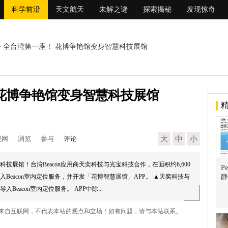
科学前沿
天文航天
未解之谜
探索揭秘
发现惊奇
> 全台湾第一座！ 花博争艳馆变身智慧科技展馆
花博争艳馆变身智慧科技展馆
现网
浏览
参与
评论
大
中
小
技展馆！台湾Beacon应用商天奕科技与光宝科技合作，在面积约6,600
P
Beacon室内定位服务，并开发「花博智慧展馆」APP。 ▲天奕科技与
静
eacon室内定位服务。 APP中除...
馆 来自互联网，不代表本站的观点和立场！如有问题，请与本站联系。