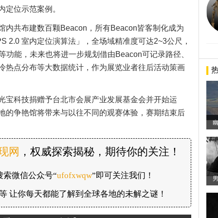
内定位示范案例。
共布建数百颗Beacon，所有Beacon皆客制化成为
S 2.0 室内定位演算法」，全场域精准度可达2~3公尺，
等功能，未来也将进一步规划借由Beacon可记录路径、
冷热点分布等大数据统计，作为展览业者往后活动策画
热
光宝科技捐赠予台北市会展产业发展基金会并开始运
地的争艳馆将带来与以往不同的观赛体验，赛期结束后
幽
发现网
，权威探索揭秘，期待你的关注！
搜索微信公众号“
ufofxwqw
”即可关注我们！
闻等 让你每天都能了解到全球各地的未解之谜！