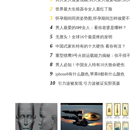
2
世界最大生殖器令女人羞红了脸
3
怀孕期间同房姿势图;怀孕期间怎样做爱
4
男人最爱的8种女人：看你老婆是哪种？
5
无厘头！全球16个最蛋疼的发明
6
中国式家长特有的十大硬伤 看你有没？
7
重型猎鹰9号火箭运载能力揭秘：你不得
8
男人必知！中国女人特有10大致命硬伤
9
iphone8有什么颜色,苹果8都有什么颜色
10
引力波被发现:引力波被证实郭英森