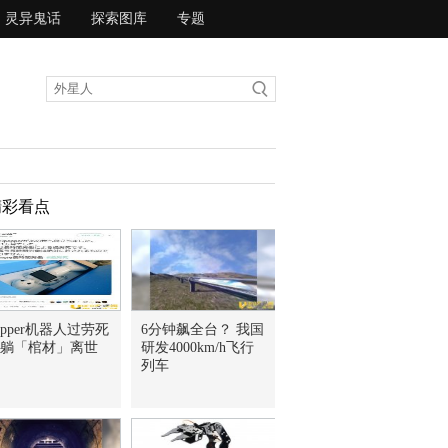
灵异鬼话
探索图库
专题
精彩看点
epper机器人过劳死
6分钟飙全台？ 我国
躺「棺材」离世
研发4000km/h飞行
列车