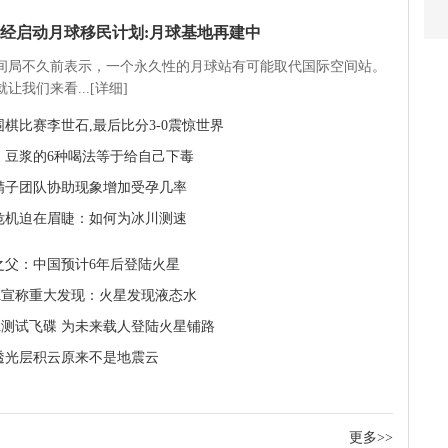
经启动月球移民计划:月球基地再建中
间局不久前表示，一个永久性的月球站有可能取代国际空间站。
让我们来看...[详细]
围棋比赛李世石,最后比分3-0震惊世界
：豆浆的6种喝法等于给自己下毒
精子团队协助现象增加受孕几率
危机迫在眉睫：如何为冰川测速
之父：中国预计6年后登陆火星
SA宣称重大发现：火星发现液态水
SA测试飞碟 为未来载人登陆火星铺路
透光层积云原来不是地震云
更多>>