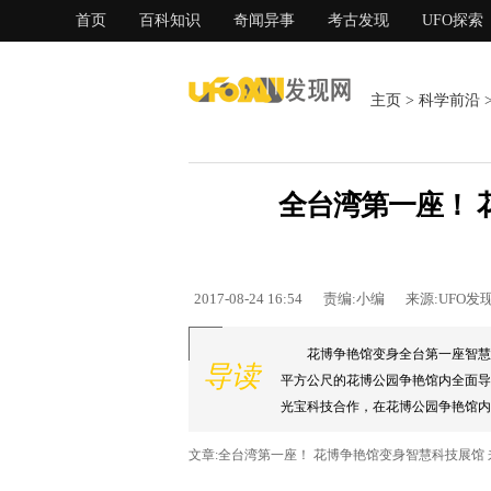
首页
百科知识
奇闻异事
考古发现
UFO探索
主页
>
科学前沿
全台湾第一座！ 
2017-08-24 16:54
责编:小编
来源:UFO发
花博争艳馆变身全台第一座智慧科
导读
平方公尺的花博公园争艳馆内全面导入
光宝科技合作，在花博公园争艳馆内导入B
文章:全台湾第一座！ 花博争艳馆变身智慧科技展