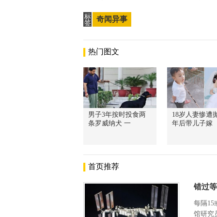
标
奇闻异事
签
热门图文
男子3年按时投食两
18岁人妻惨遭抛
条罗威纳犬 一
年后带儿子嫁
首页推荐
错过等
每隔1
馆研究员