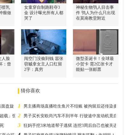
还喷乳
女童穿自制跑鞋夺3
神秘生物鸮人目击事
肿瘤做
金 设计曝光所有人都
件 鸮人为什么只出现
哭了
在莫南教堂附近
女人脸
闯空门没偷到钱 嚣张
微型圣诞卡！全球最
坏：曾
窃贼拿女主人口红留
小贺卡 需2亿张卡才
2字：真穷
能贴一张邮票
猜你喜欢
1
表面盘旋
男主播商场直播吃生鱼片不结账 被拘留后还传染多人
2
狂超载」惊呆网友
男子买长安欧尚汽车不到半年 行驶途中发动机竟自动脱落
3
死
狂妈手挖3米地道帮子逃狱 连挖3周后自己也被关进牢里
4