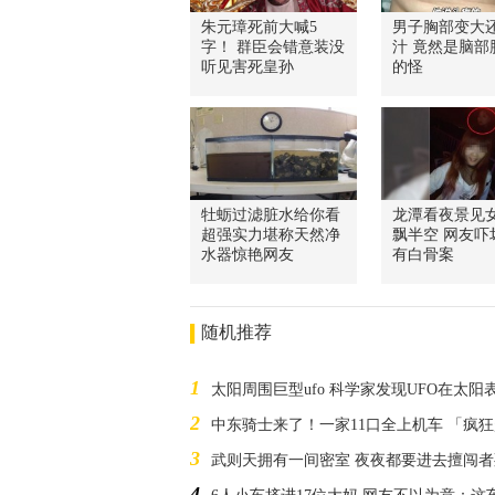
朱元璋死前大喊5
男子胸部变大
字！ 群臣会错意装没
汁 竟然是脑部
听见害死皇孙
的怪
牡蛎过滤脏水给你看
龙潭看夜景见
超强实力堪称天然净
飘半空 网友吓
水器惊艳网友
有白骨案
随机推荐
1
太阳周围巨型ufo 科学家发现UFO在太阳
2
中东骑士来了！一家11口全上机车 「疯
3
武则天拥有一间密室 夜夜都要进去擅闯者
4