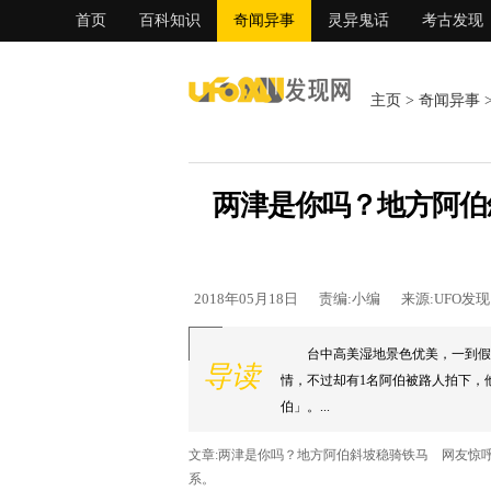
首页
百科知识
奇闻异事
灵异鬼话
考古发现
主页
>
奇闻异事
两津是你吗？地方阿伯
2018年05月18日
责编:小编
来源:UFO发
台中高美湿地景色优美，一到假
导读
情，不过却有1名阿伯被路人拍下，
伯」。...
文章:两津是你吗？地方阿伯斜坡稳骑铁马 网友惊
系。