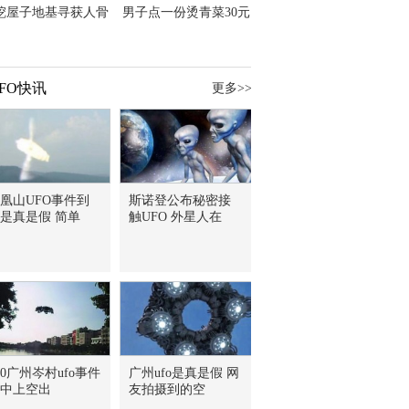
挖屋子地基寻获人骨
男子点一份烫青菜30元
主直觉就是失踪父亲
但份量让他苦笑菜涨
价？
FO快讯
更多>>
凰山UFO事件到
斯诺登公布秘密接
是真是假 简单
触UFO 外星人在
30广州岑村ufo事件
广州ufo是真是假 网
中上空出
友拍摄到的空