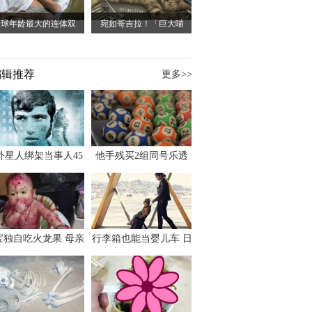
全球年龄最大的连体双
宛如哥吉拉！「巨大喵
编辑推荐
更多>>
外星人绑架当事人45
他手残买2组同号乐透
出书 还原1973年帕
竟连中头奖爽领970多
斯卡古拉事件
万
宝独自吃火龙果 母亲
行李箱也能当婴儿车 日
傻眼：以为命案现场
本家长出远门新利器