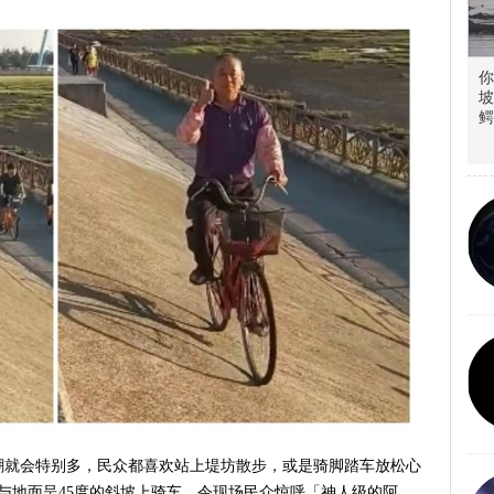
你
坡
鳄
潮就会特别多，民众都喜欢站上堤坊散步，或是骑脚踏车放松心
与地面呈45度的斜坡上骑车，令现场民众惊呼「神人级的阿