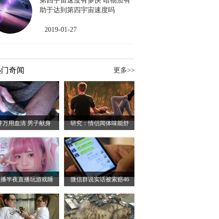
第四宇宙速度有多快 暗物质有
助于达到第四宇宙速度吗
2019-01-27
热门奇闻
更多>>
寻万用血清 男子献身
研究：情侣闻体味能舒
主播半夜直播玩游戏睡
微信群说实话被索赔46