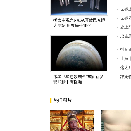
世界
世界
拼太空观光NASA开放民众睡
太空站 船票每张18亿
史上
成吉
抖音
上海
这太
木星卫星总数增至79颗 新发
跟宠
现12颗中有怪咖
热门图片