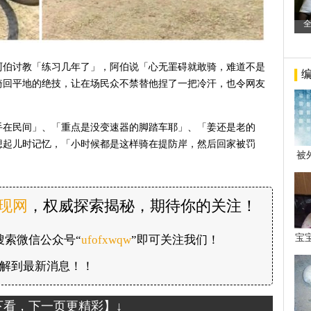
阿伯讨教「练习几年了」，阿伯说「心无罣碍就敢骑，难道不是
骑回平地的绝技，让在场民众不禁替他捏了一把冷汗，也令网友
手在民间」、「重点是没变速器的脚踏车耶」、「姜还是老的
想起儿时记忆，「小时候都是这样骑在提防岸，然后回家被罚
被
年后
发现网
，权威探索揭秘，期待你的关注！
宝
搜索微信公众号“
ufofxwqw
”即可关注我们！
看
解到最新消息！！
下看，下一页更精彩】↓