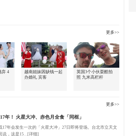
更多>>
弃 4
越南姐妹因缺钱一起
英国3个小伙耍酷拍
办婚礼 宾客
照 九米高栏杆
更多>>
17年！ 火星大冲、赤色月全食「同框」
5或17年会发生一次的「火星大冲」27日即将登场。台北市立天文
说，这是15...[详细]