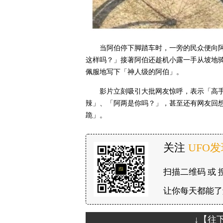
当阿伯停下脚踏车时，一旁的民众便向
这样吗？」接著阿伯还趁机小露一手从坡地
佩服地写下「神人级的阿伯」。
影片立刻吸引大批网友惊呼，表示「高
辣」、「阿两是你吗？」，甚至还有网友回
跪」。
关注
UFO
扫描二维码 或 
让你每天都能了
↓【往