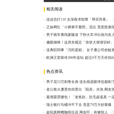
相关阅读
连这也打110 女深夜求助警「帮买宵夜」
正妹网红「小裤裤不雅照」流出 竟惹怒泰
男子骑车勇闯废隧道 下秒火车冲出他与友
傻眼猫咪！这房东规定「块状大便请切碎」
送离职同事「泻药蛋糕」 女子遭公司炒魷
欧洲王室留传300年蓝钻 超过4千万天价拍
热点资讯
男子花53万刺青全身 连生殖器眼球也都刺
老公救火遭烫伤却烫出「阳具」水泡 网友
最潮霹雳腰包！「老爸款」肚毛超逼真 一
瑞士银行马桶冲不下去 竟是79万大钞塞爆
2
超拟真蟑螂咖啡拉花 网友吓：有够惊人