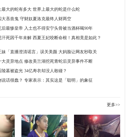
上最大的蛇有多大 世界上最大的蛇是什么蛇
四大吝啬鬼 守财奴夏洛克最终人财两空
死后最惨皇帝 入土也不得安宁头骨被当酒杯喝90年
思汗死因千年未解 西夏王妃咬断命根！真相竟是如此？
正妹「直播澄清谣言」误关美颜 大妈脸让网友秒取关
十大灵异地点 修改美兰湖挖死青蛇后灵异事件不断
后陵墓被盗光 34亿寿衣却没人敢碰？
物说话很蠢？ 专家表示：其实这是「聪明」的象征
更多>>