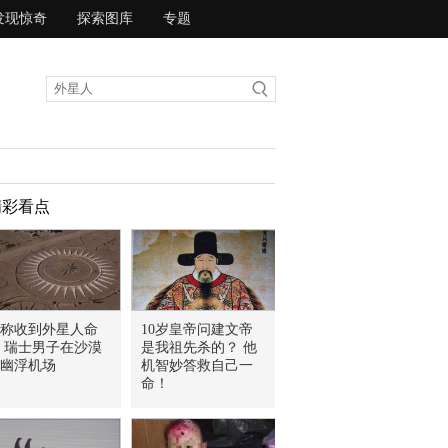
发现惊奇
探索图库
专题
精彩看点
称收到外星人命
10岁皇帝问建文帝
 瑞士男子在沙漠
是我祖先杀的？ 他
幽浮机场
机智妙答救自己一
命！