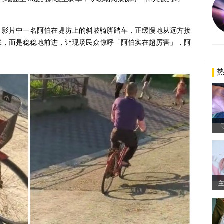
，影片中一名阿伯在堤坊上的斜坡骑脚踏车，正缓慢地从远方接
张，而是稳稳地前进，让现场民众惊呼「阿伯实在超厉害」，阿