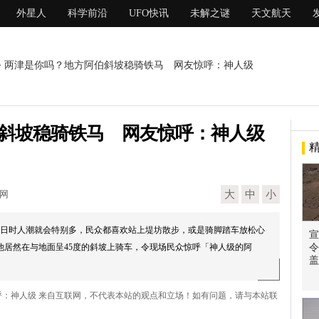
外星人
科学前沿
UFO快讯
未解之谜
天文航天
> 两津是你吗？地方阿伯斜坡稳骑铁马 网友惊呼：神人级
斜坡稳骑铁马 网友惊呼：神人级
现网
大
中
小
日时人潮就会特别多，民众都喜欢站上堤坊散步，或是骑脚踏车放松心
宣
他居然在与地面呈45度的斜坡上骑车，令现场民众惊呼「神人级的阿
令
盖
呼：神人级 来自互联网，不代表本站的观点和立场！如有问题，请与本站联