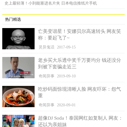
史上最轻薄！小到能塞进名片夹 日本电信推纸片手机
热门精选
亡美变谐星！安娜贝尔高速转头 网友笑
称：要起飞了~
灵异鬼话
2017-09-15
老乡买大乐透中奖千万要均分 钱还没分
到被下套骗走近三
奇闻异事
2019-09-10
吃炒码面惊现清晰人脸 网友吓坏：怨气
重
奇闻异事
2020-09-01
超像DJ Soda！泰国网红如复制人 网友：
还以为亲姐妹