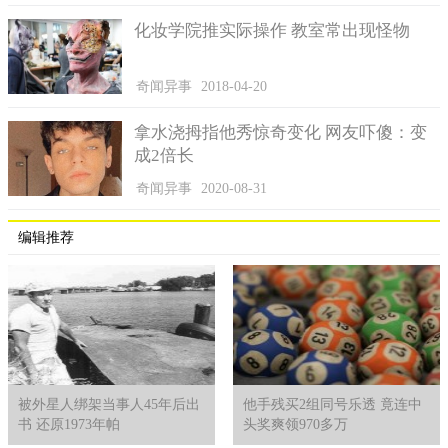
化妆学院推实际操作 教室常出现怪物
奇闻异事
2018-04-20
拿水浇拇指他秀惊奇变化 网友吓傻：变
成2倍长
奇闻异事
2020-08-31
编辑推荐
被外星人绑架当事人45年后出
他手残买2组同号乐透 竟连中
书 还原1973年帕
头奖爽领970多万