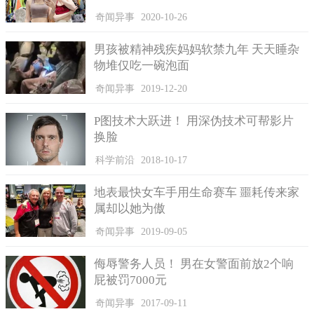
奇闻异事
2020-10-26
男孩被精神残疾妈妈软禁九年 天天睡杂
物堆仅吃一碗泡面
奇闻异事
2019-12-20
P图技术大跃进！ 用深伪技术可帮影片
换脸
科学前沿
2018-10-17
地表最快女车手用生命赛车 噩耗传来家
属却以她为傲
奇闻异事
2019-09-05
侮辱警务人员！ 男在女警面前放2个响
屁被罚7000元
奇闻异事
2017-09-11