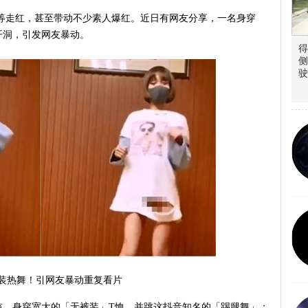
、对嘴等走红，甚至带动不少素人爆红。近日有网友分享，一名身穿
开洞，引发网友暴动。
得
侧
驶
装热舞！引网友暴动重复看片
孩，身穿宽大的「无裤装」T恤，并跳这抖音知名的「踢腿舞」；