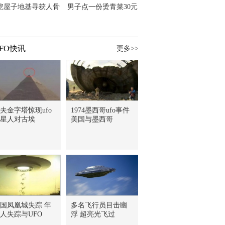
挖屋子地基寻获人骨
男子点一份烫青菜30元
主直觉就是失踪父亲
但份量让他苦笑菜涨
价？
FO快讯
更多>>
夫金字塔惊现ufo
1974墨西哥ufo事件
星人对古埃
美国与墨西哥
国凤凰城失踪 年
多名飞行员目击幽
人失踪与UFO
浮 超亮光飞过