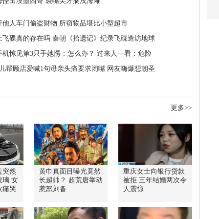
海怪出没墨西哥 裂嘴尖牙搁浅海滩
开他人车门偷盗财物 所窃物品堪比小型超市
上飞碟真的存在吗 秦朝《拾遗记》纪录飞碟造访地球
手机惊见第3只手她愣：怎么办？ 过来人一看：危险
女儿帮顾店爱喊1句母亲头痛要求闭嘴 网友嗨爆想朝圣
更多>>
盖突然
黄巾真面目曝光竟然
重庆女士向银行贷款
璃 女
长超帅？ 超荒唐举动
被拒 三年结婚两次令
软痛哭
惹怒刘备
人震惊