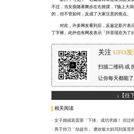
不过，当女孩随著舞步左右摇摆，T恤上大
的，但不管如何，反成了大家注意的焦点。
对此，许多网友看到后，反鉴定影片表示
丁字裤」此外也有网友表示「抖音现在为了
关注
UFO
扫描二维码 或 
让你每天都能了
↓【往
相关阅读
女子婚戒装蛋塞「下体」成功求婚！ 但过
男子持刀「劫超市」 遭收银大妈骂到落荒