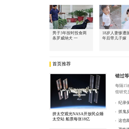
男子3年按时投食两
18岁人妻惨遭抛
条罗威纳犬 一
年后带儿子嫁
首页推荐
错过等
每隔1
馆研究员
纪录
抓鬼
拼太空观光NASA开放民众睡
太空站 船票每张18亿
这也