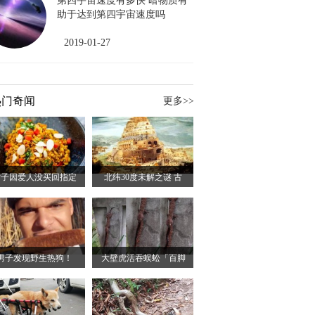
第四宇宙速度有多快 暗物质有
助于达到第四宇宙速度吗
2019-01-27
热门奇闻
更多>>
女子因爱人没买回指定
北纬30度未解之谜 古
男子发现野生热狗！
大壁虎活吞蜈蚣「百脚