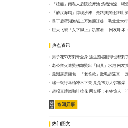
「棕熊」闯私人后院按摩池 悠哉泡澡、喝
「醉汉海鸥」惊现沙滩！走路摇摆还狂吐 
垦丁后壁湖海域上万海胆迁徙 毛茸茸大行
巨大飞蛾「头下脚上」趴窗看！ 网友吓坏
热点资讯
男子花53万刺青全身 连生殖器眼球也都刺
老公救火遭烫伤却烫出「阳具」水泡 网友
最潮霹雳腰包！「老爸款」肚毛超逼真 一
瑞士银行马桶冲不下去 竟是79万大钞塞爆
2
超拟真蟑螂咖啡拉花 网友吓：有够惊人
标
奇闻异事
签
热门图文