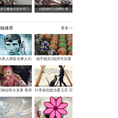
3岁汪瘫痪仍坚持等门
白眼镜蛇大战蟒蛇 缠
编辑推荐
更多>>
外星人绑架当事人45
他手残买2组同号乐透
出书 还原1973年帕
竟连中头奖爽领970多
斯卡古拉事件
万
宝独自吃火龙果 母亲
行李箱也能当婴儿车 日
傻眼：以为命案现场
本家长出远门新利器