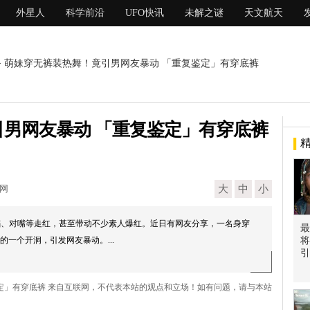
外星人
科学前沿
UFO快讯
未解之谜
天文航天
> 萌妹穿无裤装热舞！竟引男网友暴动 「重复鉴定」有穿底裤
男网友暴动 「重复鉴定」有穿底裤
现网
大
中
小
以模仿舞蹈、对嘴等走红，甚至带动不少素人爆红。近日有网友分享，一名身穿
最
一个开洞，引发网友暴动。...
将
引
鉴定」有穿底裤 来自互联网，不代表本站的观点和立场！如有问题，请与本站