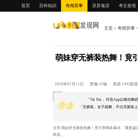
首页
百科知识
奇闻异事
灵异鬼话
考古发现
主页
>
奇闻异事
萌妹穿无裤装热舞！竟引
2018年07月11日
责编:小编
来源:UFO发
「Tik Tok 」抖音App
导读
「无裤装」女子跳舞，不过无裤装上的
文章:萌妹穿无裤装热舞！竟引男网友暴动 「重复
联系。