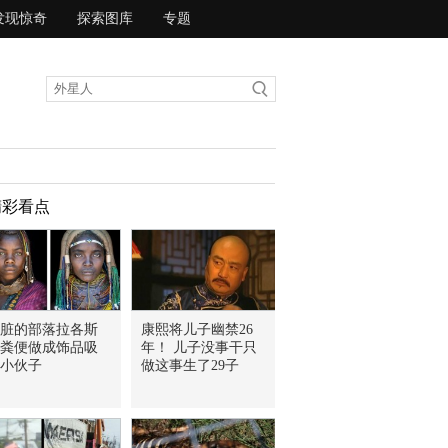
发现惊奇
探索图库
专题
精彩看点
脏的部落拉各斯
康熙将儿子幽禁26
粪便做成饰品吸
年！ 儿子没事干只
小伙子
做这事生了29子