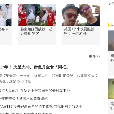
开
屋
U
弃 4
越南姐妹因缺钱一起
英国3个小伙耍酷拍
办婚礼 宾客
照 九米高栏杆
胡
更多>>
外
17年！ 火星大冲、赤色月全食「同框」
5或17年会发生一次的「火星大冲」27日即将登场。台北市立天文
说，这是15...[详细]
保持人是他！ 在位史上最短国王20分钟就下台
反被抓交替？马国巫师离奇溺毙
美
能AA制？没去迎新宿营的也要收钱 网批把同学当盘子
轻