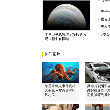
恐怖
男子
世界
男友
木星卫星总数增至79颗 新发
5岁
现12颗中有怪咖
热门图片
印尼章鱼人事件真相
高速行驶引擎
人头章鱼被煮哭泣吓
翻起砸坏挡风玻
坏村民
司机被吓到腿