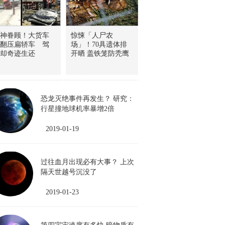
神眷顾！大货车
惊悚「人尸农
翻压扁轿车 驾
场」！70具遗体排
却奇迹生还
开晒 盖铁笼防秃鹰
恐龙灭绝事件再发生？ 研究：
行星撞地球机率暴增2倍
2019-01-19
过往血月出现必有大事？ 上次
隔天世越号沉没了
2019-01-23