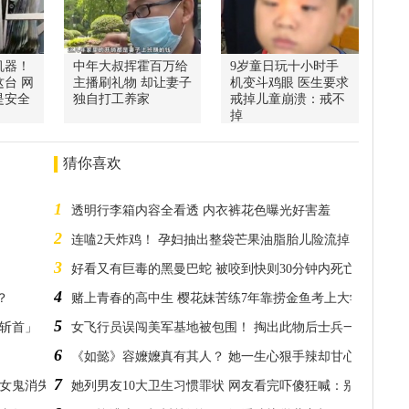
机器！
中年大叔挥霍百万给
9岁童日玩十小时手
台 网
主播刷礼物 却让妻子
机变斗鸡眼 医生要求
是安全
独自打工养家
戒掉儿童崩溃：戒不
掉
猜你喜欢
1
透明行李箱内容全看透 内衣裤花色曝光好害羞
2
连嗑2天炸鸡！ 孕妇抽出整袋芒果油脂胎儿险流掉
3
好看又有巨毒的黑曼巴蛇 被咬到快则30分钟内死亡
4
？
赌上青春的高中生 樱花妹苦练7年靠捞金鱼考上大学
5
「斩首」
女飞行员误闯美军基地被包围！ 掏出此物后士兵一看嗨翻
6
《如懿》容嬤嬤真有其人？ 她一生心狠手辣却甘心为主殉葬
7
住女鬼消失
她列男友10大卫生习惯罪状 网友看完吓傻狂喊：别放生害人