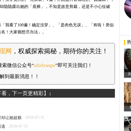
洞却隐隐露出她的「底裤」，不知是故意剪裁，还是不小心扯破
「我看了100遍！确定没穿」、「是肉色无误」、「有啦！类似
出名！大家都想尽办法」。
发现网
，权威探索揭秘，期待你的关注！
搜索微信公众号“
ufofxwqw
”即可关注我们！
解到最新消息！！
下看，下一页更精彩】↓
2018-07-11
程却让她超糗
2018-07-11
而逃