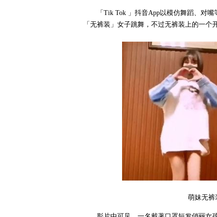
「Tik Tok 」抖音App以模仿舞蹈
「无裤装」女子跳舞，不过无裤装上的一个
萌妹无裤
影片中可见，一名戴著口罩短发俏丽女