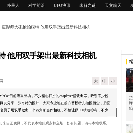
外星人
科学前沿
UFO快讯
未解之谜
天文航天
> 摄影师大砲抢拍模特 他用双手架出最新科技相机
特 他用双手架出最新科技相机
现网
大
中
小
 Market日前隆重登场，不少精心打扮的cosplayer盛装出席，吸引不少粉
货
网友分享一张奇特的照片，大家专业地在前方替模特儿拍照留念，后面
弹
箱
名男子用双手做出一个四角形当作相机，不禁让原PO啧啧称奇，不少
啊！...
相机 来自互联网，不代表本站的观点和立场！如有问题，请与本站联系。