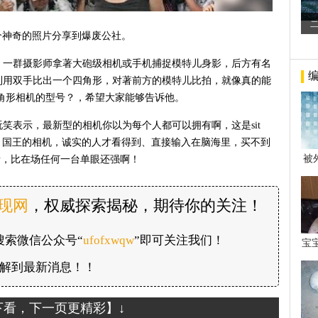
个神奇的照片分享到爆废公社。
，一群摄影师拿著大砲级相机或手机捕捉模特儿身影，后方有名
利用双手比出一个四角形，对著前方的模特儿比拍，就像真的能
角形相机的型号？，希望大家能够告诉他。
笑表示，最新型的相机你以为每个人都可以拥有啊，这是sit
灵相机、国王的相机，诚实的人才看得到、直接输入在脑海里，买不到
被
素，比在场任何一台单眼还强啊！
年后
发现网
，权威探索揭秘，期待你的关注！
搜索微信公众号“
ufofxwqw
”即可关注我们！
宝
看
解到最新消息！！
下看，下一页更精彩】↓