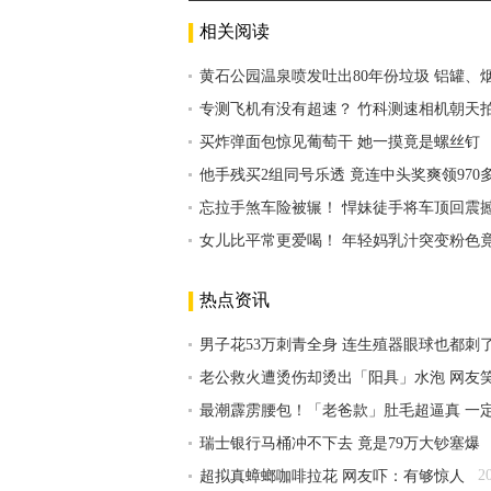
相关阅读
黄石公园温泉喷发吐出80年份垃圾 铝罐、
专测飞机有没有超速？ 竹科测速相机朝天
买炸弹面包惊见葡萄干 她一摸竟是螺丝钉
他手残买2组同号乐透 竟连中头奖爽领970
忘拉手煞车险被辗！ 悍妹徒手将车顶回震
女儿比平常更爱喝！ 年轻妈乳汁突变粉色
热点资讯
男子花53万刺青全身 连生殖器眼球也都刺
老公救火遭烫伤却烫出「阳具」水泡 网友
最潮霹雳腰包！「老爸款」肚毛超逼真 一
瑞士银行马桶冲不下去 竟是79万大钞塞爆
2
超拟真蟑螂咖啡拉花 网友吓：有够惊人