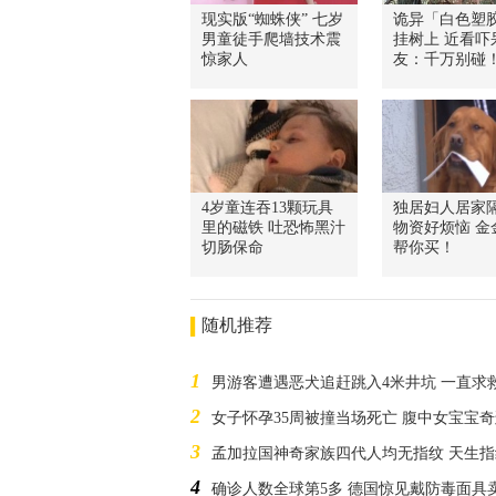
现实版“蜘蛛侠” 七岁
诡异「白色塑
男童徒手爬墙技术震
挂树上 近看吓
惊家人
友：千万别碰
4岁童连吞13颗玩具
独居妇人居家
里的磁铁 吐恐怖黑汁
物资好烦恼 金
切肠保命
帮你买！
随机推荐
1
男游客遭遇恶犬追赶跳入4米井坑 一直求
2
女子怀孕35周被撞当场死亡 腹中女宝宝
3
孟加拉国神奇家族四代人均无指纹 天生
4
确诊人数全球第5多 德国惊见戴防毒面具