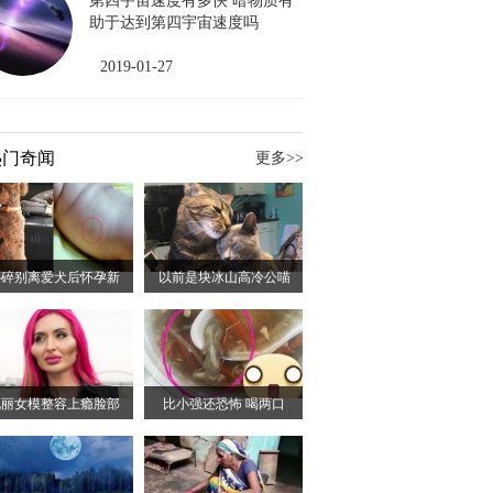
第四宇宙速度有多快 暗物质有
助于达到第四宇宙速度吗
2019-01-27
热门奇闻
更多>>
心碎别离爱犬后怀孕新
以前是块冰山高冷公喵
靓丽女模整容上瘾脸部
比小强还恐怖 喝两口