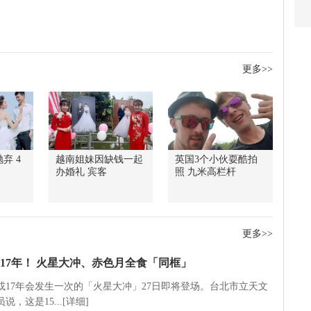
更多>>
弃 4
越南姐妹因缺钱一起
英国3个小伙耍酷拍
办婚礼 宾客
照 九米高栏杆
更多>>
17年！ 火星大冲、赤色月全食「同框」
5或17年会发生一次的「火星大冲」27日即将登场。台北市立天文
说，这是15...[详细]