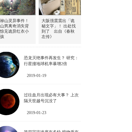
禄山灵异事件！
大阪强震震出「诡
山男离奇消失背
秘文字」！ 出处找
惊见诡异红衣小
到了 出自《春秋
孩
左传》
恐龙灭绝事件再发生？ 研究：
行星撞地球机率暴增2倍
2019-01-19
过往血月出现必有大事？ 上次
隔天世越号沉没了
2019-01-23