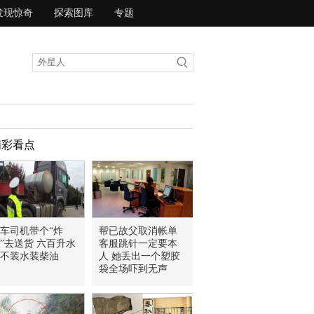
发现惊奇
探索图库
专题
精彩看点
车司机带个“炸
帮已故父取消帐单
”去送货 六百升水
客服跳针一定要本
不装水装柴油
人 她丢出一个塑胶
袋全场吓到无声