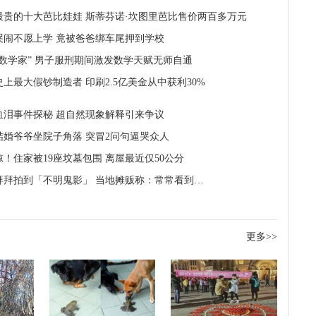
最贵的十大芭比娃娃 斯蒂芬诺·坎图里芭比售价两百多万元
哭闹不愿上学 竟被爸爸绑车尾押到学校
“数学家” 男子服刑期间激发数学天赋无师自通
上最大假钞制造者 印刷2.5亿美金从中获利30%
血泪事件探秘 超自然现象解释引来争议
结婚爷爷坐院子角落 突冒2问句逼哭众人
惊！住家被19座坟墓包围 离屋最近仅50公分
拜拜拍到「不明鬼影」 当地摊贩称：常常看到…
更多>>