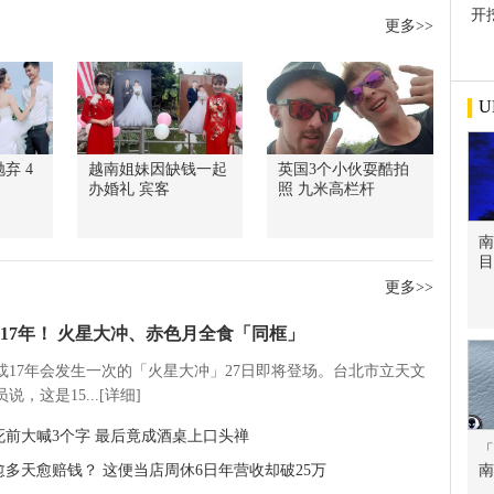
开
更多>>
屋
U
弃 4
越南姐妹因缺钱一起
英国3个小伙耍酷拍
办婚礼 宾客
照 九米高栏杆
南
目
更多>>
17年！ 火星大冲、赤色月全食「同框」
5或17年会发生一次的「火星大冲」27日即将登场。台北市立天文
说，这是15...[详细]
死前大喊3个字 最后竟成酒桌上口头禅
「
愈多天愈赔钱？ 这便当店周休6日年营收却破25万
南