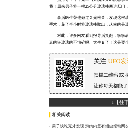
我！原来男子将一根25公分玻璃棒塞进肛门
事后医生替他做过Ｘ光检查，发现这根
手术，花了半小时将玻璃棒取出，庆幸的是
对此，许多网友看到报导后笑翻，纷纷
真的狂玻璃的不怕碎吗、太牛Ｂ了！这是要
关注
UFO
扫描二维码 或 
让你每天都能了
↓【往
相关阅读
男子快吃完才发现 鸡肉内竟有蛆虫蠕动网