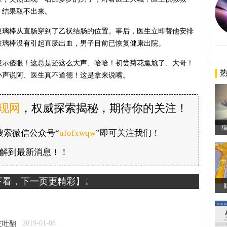
，结果取不出来。
玻璃棒从直肠穿到了乙状结肠的位置。事后，医生立即替他安排
玻璃棒没有引起直肠出血，男子目前已恢复健康出院。
表示傻眼！这总是还这么大声、哈哈！初尝菊花尴尬了、大哥！
小声说阿、医生真不道德！这是拿来说嘴。
发现网
，权威探索揭秘，期待你的关注！
搜索微信公众号“
ufofxwqw
”即可关注我们！
解到最新消息！！
下看，下一页更精彩】↓
2019-01-08
友吐翻