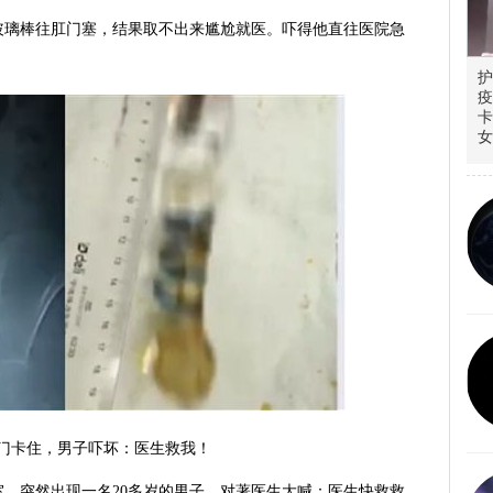
的玻璃棒往肛门塞，结果取不出来尴尬就医。吓得他直往医院急
护
疫
卡
女
门卡住，男子吓坏：医生救我！
，突然出现一名20多岁的男子，对著医生大喊：医生快救救