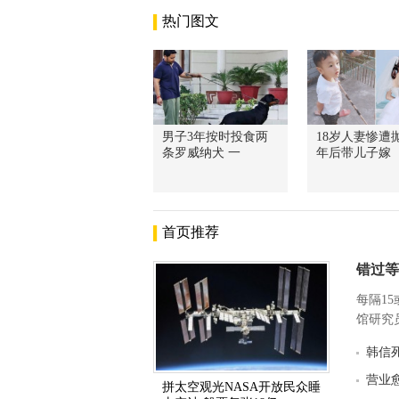
热门图文
男子3年按时投食两
18岁人妻惨遭抛
条罗威纳犬 一
年后带儿子嫁
首页推荐
错过等
每隔1
馆研究员
韩信
营业
拼太空观光NASA开放民众睡