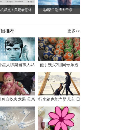
班机误点！美记者意外
这6部位别清太干净！
编辑推荐
更多>>
外星人绑架当事人45
他手残买2组同号乐透
出书 还原1973年帕
竟连中头奖爽领970多
斯卡古拉事件
万
宝独自吃火龙果 母亲
行李箱也能当婴儿车 日
傻眼：以为命案现场
本家长出远门新利器