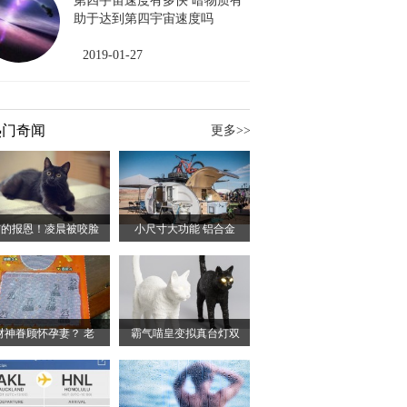
第四宇宙速度有多快 暗物质有
助于达到第四宇宙速度吗
2019-01-27
热门奇闻
更多>>
猫的报恩！凌晨被咬脸
小尺寸大功能 铝合金
财神眷顾怀孕妻？ 老
霸气喵皇变拟真台灯双