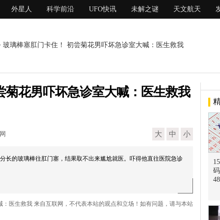
外星人
科学前沿
UFO快讯
未解之谜
天文航天
> 玻璃棒塞肛门卡住！ 初尝菊花男吓坏急诊室大喊：医生救我
尝菊花男吓坏急诊室大喊：医生救我
现网
大
中
小
5公分长的玻璃棒往肛门塞，结果取不出来尴尬就医。吓得他直往医院急诊
1
码
4
大喊：医生救我 来自互联网，不代表本站的观点和立场！如有问题，请与本站