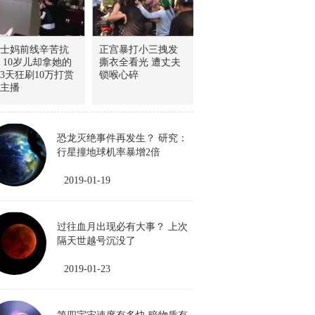
士妈前线辛苦抗
正宫暴打小三拽发
 10岁儿却拿她的
撕衣全看光 遭丈夫
3天狂刷10万打赏
锁喉心碎
主播
恐龙灭绝事件再发生？ 研究：
行星撞地球机率暴增2倍
2019-01-19
过往血月出现必有大事？ 上次
隔天世越号沉没了
2019-01-23