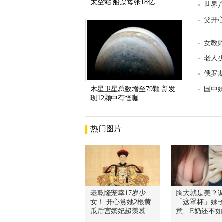
太空站 船票每张18亿
世界
父开
女教
老人
俄罗
木星卫星总数增至79颗 新发
国中
现12颗中有怪咖
热门图片
老乾隆宠幸17岁少
胸大就是美？
女！ 开心赏她2根黄
「这罩杯」妹
瓜后宫嫔妃超羡慕
意 E奶还不如