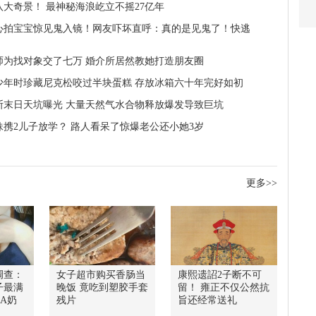
八大奇景！ 最神秘海浪屹立不摇27亿年
心拍宝宝惊见鬼入镜！网友吓坏直呼：真的是见鬼了！快逃
师为找对象交了七万 婚介所居然教她打造朋友圈
少年时珍藏尼克松咬过半块蛋糕 存放冰箱六十年完好如初
斯末日天坑曝光 大量天然气水合物释放爆发导致巨坑
妹携2儿子放学？ 路人看呆了惊爆老公还小她3岁
更多>>
调查：
女子超市购买香肠当
康熙遗詔2子断不可
子最满
晚饭 竟吃到塑胶手套
留！ 雍正不仅公然抗
A奶
残片
旨还经常送礼