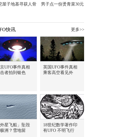
挖屋子地基寻获人骨
男子点一份烫青菜30元
主直觉就是失踪父亲
但份量让他苦笑菜涨
价？
FO快讯
更多>>
京UFO事件真相
英国UFO事件真相
击者拍到银色
乘客高空看见外
外星飞船」坠毁
18世纪数学著作印
极洲？雪地留
有UFO 不明飞行