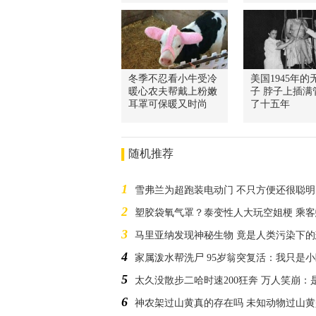
冬季不忍看小牛受冷
美国1945年的
暖心农夫帮戴上粉嫩
子 脖子上插满
耳罩可保暖又时尚
了十五年
随机推荐
1
雪弗兰为超跑装电动门 不只方便还很聪明
2
塑胶袋氧气罩？泰变性人大玩空姐梗 乘
3
马里亚纳发现神秘生物 竟是人类污染下的
4
家属泼水帮洗尸 95岁翁突复活：我只是
5
太久没散步二哈时速200狂奔 万人笑崩：
6
神农架过山黄真的存在吗 未知动物过山