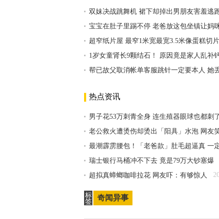
双妹决战跳舞机 裙下却掉出男朋友害羞逃
宝宝在肚子里踢不停 老爸放这包坐镇让妈
超窄纸片屋 最窄1米宽最宽3.5米像蛋糕切
1岁女童肾长9颗结石！ 原因竟是家人乱补
帮已故父取消帐单客服跳针一定要本人 她
热点资讯
男子花53万刺青全身 连生殖器眼球也都刺
老公救火遭烫伤却烫出「阳具」水泡 网友
最潮霹雳腰包！「老爸款」肚毛超逼真 一
瑞士银行马桶冲不下去 竟是79万大钞塞爆
2
超拟真蟑螂咖啡拉花 网友吓：有够惊人
标
奇闻异事
签