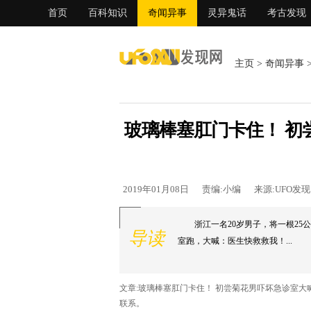
首页
百科知识
奇闻异事
灵异鬼话
考古发现
主页
>
奇闻异事
玻璃棒塞肛门卡住！ 初
2019年01月08日
责编:小编
来源:UFO发
浙江一名20岁男子，将一根2
导读
室跑，大喊：医生快救救我！...
文章:玻璃棒塞肛门卡住！ 初尝菊花男吓坏急诊室
联系。