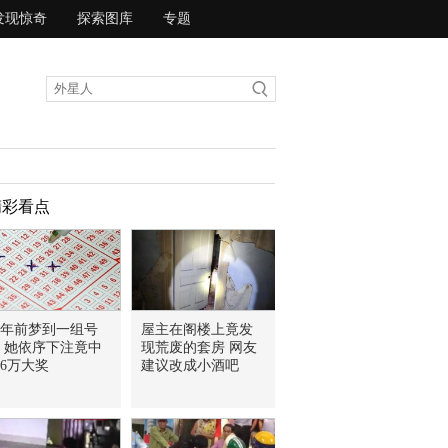
发现惊奇
探索图库
专题
精彩看点
5年前梦到一组号
屋主在阁楼上竟发
 她依序下注竟中
现荒废的套房 网友
86万大奖
建议改成小酒吧