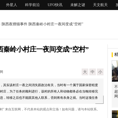
外星人
科学前沿
UFO快讯
未解之谜
天文航天
> 陕西夜狸猫事件 陕西秦岭小村庄一夜间变成“空村”
西秦岭小村庄一夜间变成“空村”
现网
大
中
小
，其实该村庄一夜之间消失跟政治有关，当时有一个属于国家保密程度
不
村庄，为了任务的顺利进行，该村的所有人和动物都务必在当晚转移完
超
网
息，转移之后也不能跟其他人联系，否则将有杀身之祸。当时这项任务
空村” 来自互联网，不代表本站的观点和立场！如有问题，请与本站联系。