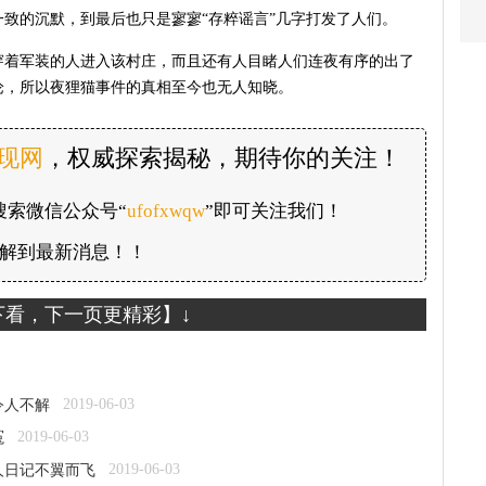
致的沉默，到最后也只是寥寥“存粹谣言”几字打发了人们。
穿着军装的人进入该村庄，而且还有人目睹人们连夜有序的出了
论，所以夜狸猫事件的真相至今也无人知晓。
发现网
，权威探索揭秘，期待你的关注！
搜索微信公众号“
ufofxwqw
”即可关注我们！
解到最新消息！！
下看，下一页更精彩】↓
2019-06-03
令人不解
2019-06-03
冤
2019-06-03
人日记不翼而飞