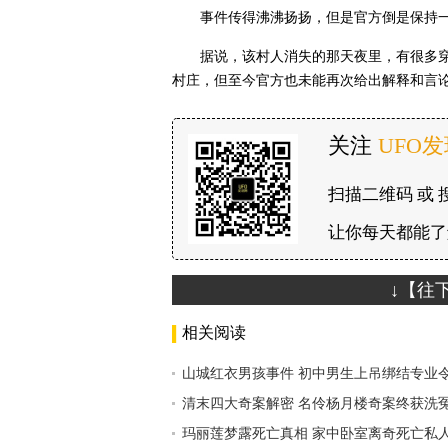
事件传得沸沸扬扬，但是官方倒是保持一
据说，该村人消失的那天夜里，有很多
村庄，但至今官方也未能再次给出解释和言
关注
UFO
扫描二维码 或 
让你每天都能了
↓【往
相关阅读
山城红衣男孩事件 初中男生上吊绑结专业
清末四大奇案解密 名伶杨月楼奇案终获洗
玛丽莲梦露死亡真相 家中卧室离奇死亡私