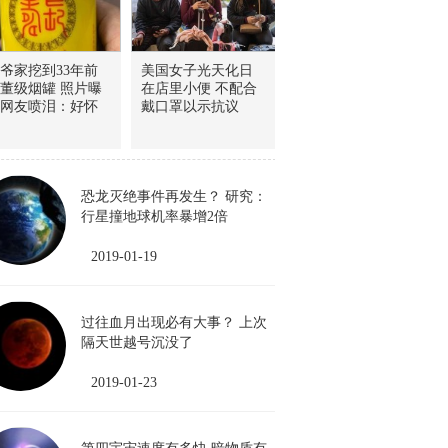
爷家挖到33年前
美国女子光天化日
董级烟罐 照片曝
在店里小便 不配合
网友喷泪：好怀
戴口罩以示抗议
恐龙灭绝事件再发生？ 研究：
行星撞地球机率暴增2倍
2019-01-19
过往血月出现必有大事？ 上次
隔天世越号沉没了
2019-01-23