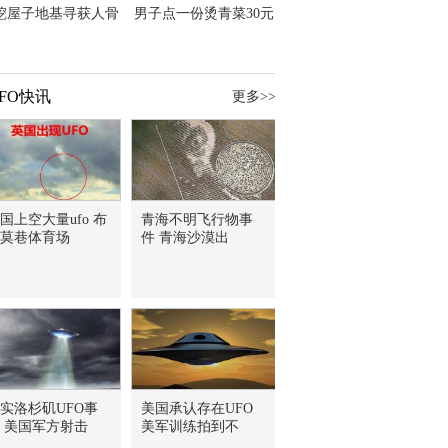
挖屋子地基寻获人骨
男子点一份烫青菜30元
主直觉就是失踪父亲
但份量让他苦笑菜涨
价？
FO快讯
更多>>
国上空大量ufo 布
青海不明飞行物事
莫巷体育场
件 青海沙漠出
实洛杉矶UFO事
美国承认存在UFO
 美国军方射击
美军训练拍到不