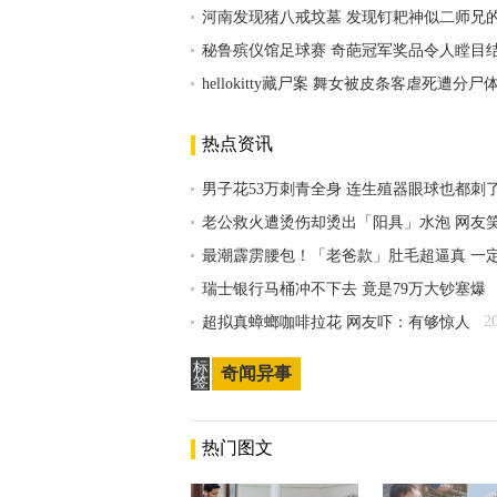
河南发现猪八戒坟墓 发现钉耙神似二师兄
秘鲁殡仪馆足球赛 奇葩冠军奖品令人瞠目
hellokitty藏尸案 舞女被皮条客虐死遭分尸
热点资讯
男子花53万刺青全身 连生殖器眼球也都刺
老公救火遭烫伤却烫出「阳具」水泡 网友
最潮霹雳腰包！「老爸款」肚毛超逼真 一
瑞士银行马桶冲不下去 竟是79万大钞塞爆
2
超拟真蟑螂咖啡拉花 网友吓：有够惊人
标
奇闻异事
签
热门图文