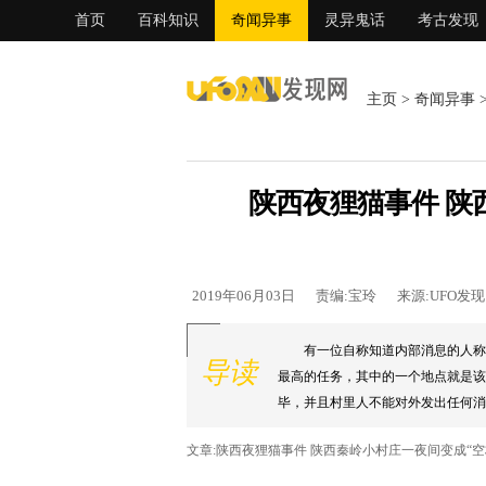
首页
百科知识
奇闻异事
灵异鬼话
考古发现
主页
>
奇闻异事
陕西夜狸猫事件 陕
2019年06月03日
责编:宝玲
来源:UFO发
有一位自称知道内部消息的人称
导读
最高的任务，其中的一个地点就是该
毕，并且村里人不能对外发出任何消
的行动代号就是“夜狸猫”。...
文章:陕西夜狸猫事件 陕西秦岭小村庄一夜间变成“