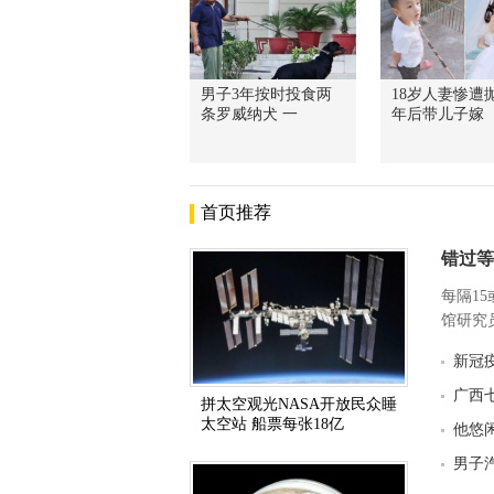
男子3年按时投食两
18岁人妻惨遭抛
条罗威纳犬 一
年后带儿子嫁
首页推荐
错过等
每隔1
馆研究员
新冠
广西
拼太空观光NASA开放民众睡
太空站 船票每张18亿
他悠
男子