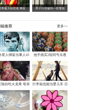
世界最大的芭蕉 网友
男子行窃被同一民警抓
编辑推荐
更多>>
外星人绑架当事人45
他手残买2组同号乐透
出书 还原1973年帕
竟连中头奖爽领970多
斯卡古拉事件
万
宝独自吃火龙果 母亲
行李箱也能当婴儿车 日
傻眼：以为命案现场
本家长出远门新利器