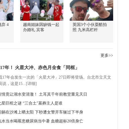
弃 4
越南姐妹因缺钱一起
英国3个小伙耍酷拍
办婚礼 宾客
照 九米高栏杆
更多>>
17年！ 火星大冲、赤色月全食「同框」
5或17年会发生一次的「火星大冲」27日即将登场。台北市立天文
说，这是15...[详细]
疫情竟让湖水变清澈！ 土耳其千年前教堂重见天日
七星巨棺之谜 “三合土”墓葬主人是谁
闲躺在沙滩上晒太阳 下秒遭女警开车辗过下半身
汽水当水喝罹患糖尿病当中暑 血糖超标20倍身亡