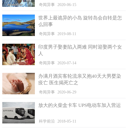
帮助队伍。
奇闻异事
2020-06-15
世界上最诡异的小岛 旋转岛会自转是怎
么回事
奇闻异事
2019-08-11
印度男子娶妻陷入两难 同时迎娶两个女
人
奇闻异事
2020-07-14
办满月酒宾客轮流亲又抱40天大男婴染
疫亡 医生揭死亡之
奇闻异事
2020-06-29
放大的火柴盒卡车 UPS电动车加入营运
在现场的辅警使用绳索、救生圈、救生梯展开施救。严兵兵
指挥女子趴在救生圈上，严兵兵一边扶着救生圈一边奋力划水前
科学前沿
2018-05-11
进，不多久终于游到了十多米外的岸边。经过一系列的帮助女子