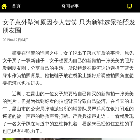
首页
奇闻异事
女子意外坠河原因令人苦笑 只为新鞋选景拍照发
朋友圈
2019年12月04日
摘要
在辅警的询问之中，女子说出了落水前后的事情。原先
女子买了一双新鞋子，女子想要为自己的新鞋拍一张美美的照片
发到朋友圈，分享自己的生活。所以特意在银河这边选择了蓝天
绿水作为拍照背景。她把鞋子放在桥梁上摆好后调整拍照角度想
要把河水也拍进去。
近期，在昆山的一位女子想要给自己刚买的新鞋拍一张美美
的照片，但是为找到好看的拍照背景导致自己坠河。在当天的上
午，昆山市的公安局张浦派出所的辅警队员严兵兵在银河附近的
巡逻的被一声声的呼救声音打断。严兵兵循声走近，一看就发现
了一名女子趴在河道中的立柱挣扎着，看起来已经抱住立柱的手
也已经有些吃力了。