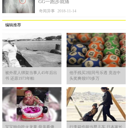
GG一跑步就痛
奇闻异事
2018-11-14
编辑推荐
女子经历过此事只觉得自己掉入的河水十分冰凉十分害怕，
对于严兵兵等的帮助十分感动和感谢，也很后悔自己不注意安全
的行为，自己很幸运及时到了严兵兵的救助。经过此事，需要提
醒广大的朋友在外需要时刻注意自己的人身安全减少意外的发
生，我们需要爱护生命也要减少意外发生，不能太辛苦了我们的
人民警官。
被外星人绑架当事人45年后出
他手残买2组同号乐透 竟连中
书 还原1973年帕
头奖爽领970多万
宝宝独自吃火龙果 母亲看傻
行李箱也能当婴儿车 日本家长