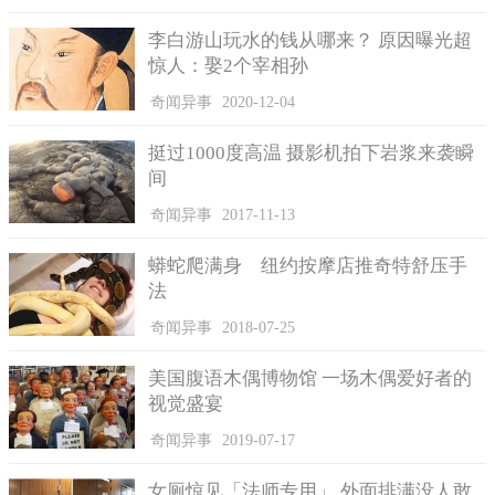
李白游山玩水的钱从哪来？ 原因曝光超
惊人：娶2个宰相孙
奇闻异事
2020-12-04
挺过1000度高温 摄影机拍下岩浆来袭瞬
间
奇闻异事
2017-11-13
用电脑刨的萝卜丝配鯖鱼。
蟒蛇爬满身 纽约按摩店推奇特舒压手
法
奇闻异事
2018-07-25
美国腹语木偶博物馆 一场木偶爱好者的
视觉盛宴
奇闻异事
2019-07-17
女厕惊见「法师专用」 外面排满没人敢