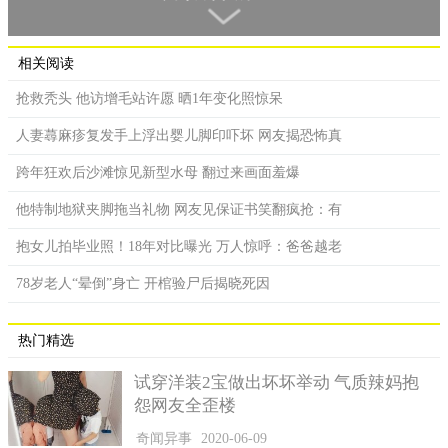
相关阅读
抢救秃头 他访增毛站许愿 晒1年变化照惊呆
人妻蕁麻疹复发手上浮出婴儿脚印吓坏 网友揭恐怖真
跨年狂欢后沙滩惊见新型水母 翻过来画面羞爆
用普通刨刀来比较2者差异
他特制地狱夹脚拖当礼物 网友见保证书笑翻疯抢：有
濑户弘司先是将外壳和主机分离，接下来穿上厨师服和高
抱女儿拍毕业照！18年对比曝光 万人惊呼：爸爸越老
帽，将萝卜削皮后就开始用Mac Pro大力刨萝卜！他还拿来普通刨
丝器，比较两者之间的差异给观众看，这是普通的刨丝器刨出来
78岁老人“晕倒”身亡 开棺验尸后揭晓死因
的；而这个是价值187万日圆的刨丝器(约12万元人民币)刨出来
的，你可以看到萝卜泥的外观很不一样。不仅如此，濑户甚至拿
热门精选
出先前已预备好的鯖鱼，配上Mac Pro刨出来的萝卜泥，开心的试
吃味道，还大赞太好吃了，非常幸福。
试穿洋装2宝做出坏坏举动 气质辣妈抱
怨网友全歪楼
奇闻异事
2020-06-09