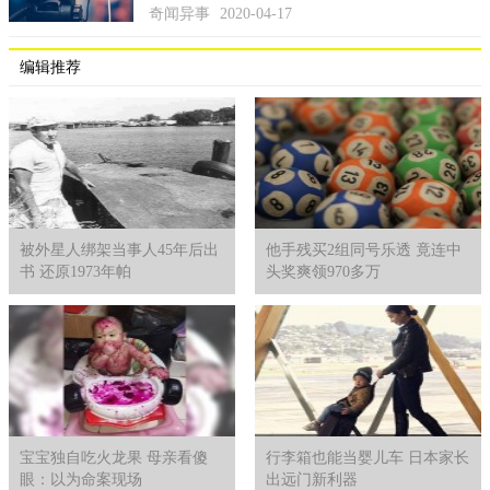
奇闻异事
2020-04-17
编辑推荐
被外星人绑架当事人45年后出
他手残买2组同号乐透 竟连中
书 还原1973年帕
头奖爽领970多万
宝宝独自吃火龙果 母亲看傻
行李箱也能当婴儿车 日本家长
眼：以为命案现场
出远门新利器