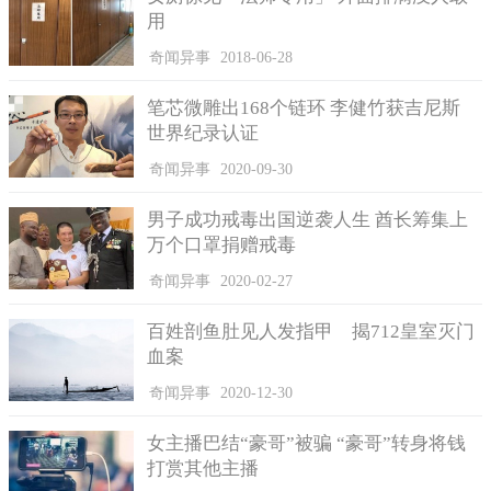
用
奇闻异事
2018-06-28
濑户开心的试吃成品
这支影片短短4天就有77万的观看次数，网友纷纷看傻了眼，
笔芯微雕出168个链环 李健竹获吉尼斯
这就是日本魂、谢谢YouTube推荐这个给我，让我好想买个刨丝
世界纪录认证
器、这个大约200万日币(12.8万元人民币)，然后它连开机都还没
奇闻异事
2020-09-30
就拿来刨丝、2019最瞎最佳影片。
男子成功戒毒出国逆袭人生 酋长筹集上
万个口罩捐赠戒毒
奇闻异事
2020-02-27
百姓剖鱼肚见人发指甲 揭712皇室灭门
血案
奇闻异事
2020-12-30
女主播巴结“豪哥”被骗 “豪哥”转身将钱
打赏其他主播