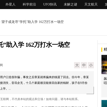
外星人
科学前沿
UFO快讯
未解之谜
天文航天
> 望子成龙寻“学托”助入学 162万打水一场空
”助入学 162万打水一场空
现网
大
中
小
曾利用户口造假诈骗，事发之后章某就将骗来的钱退了回去。但今年，章某
飙
接消失，音讯全无，十几个家庭都没能拿回自家的钱财，孩子在9月份
唱
学。...
 来自互联网，不代表本站的观点和立场！如有问题，请与本站联系。