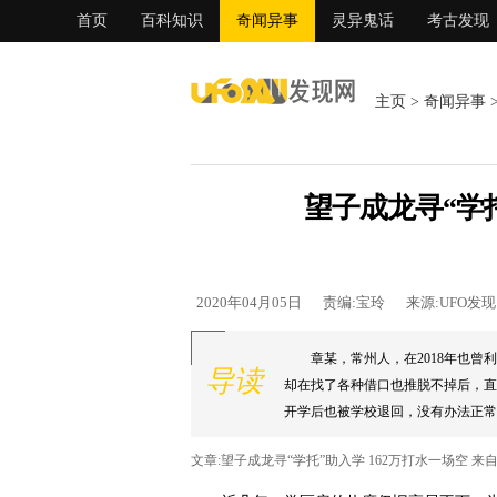
首页
百科知识
奇闻异事
灵异鬼话
考古发现
主页
>
奇闻异事
望子成龙寻“学托
2020年04月05日
责编:宝玲
来源:UFO发
章某，常州人，在2018年也
导读
却在找了各种借口也推脱不掉后，直
开学后也被学校退回，没有办法正常上
文章:望子成龙寻“学托”助入学 162万打水一场空