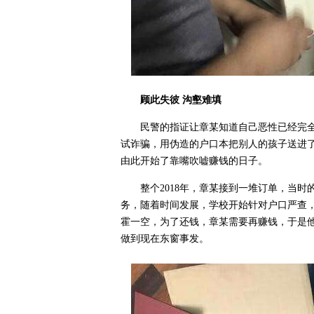
顾此失彼 沟壑难填
民警的指证让章某知道自己恶性已经完全
试诈骗，用伪造的户口本把别人的孩子送进
由此开始了靠嘴吹嘘赚钱的日子。
整个2018年，章某接到一堆订单，当
务，随着时间发展，学校开始针对户口严查
霍一空，为了还钱，章某需要再赚钱，于是
做到现在东窗事发。