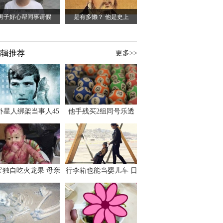
男子好心帮同事请假
是有多懒？ 他是史上
编辑推荐
更多>>
外星人绑架当事人45
他手残买2组同号乐透
出书 还原1973年帕
竟连中头奖爽领970多
斯卡古拉事件
万
宝独自吃火龙果 母亲
行李箱也能当婴儿车 日
傻眼：以为命案现场
本家长出远门新利器