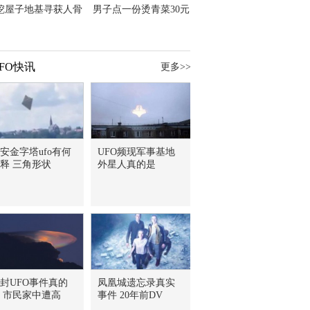
挖屋子地基寻获人骨
男子点一份烫青菜30元
主直觉就是失踪父亲
但份量让他苦笑菜涨
价？
FO快讯
更多>>
安金字塔ufo有何
UFO频现军事基地
释 三角形状
外星人真的是
封UFO事件真的
凤凰城遗忘录真实
 市民家中遭高
事件 20年前DV