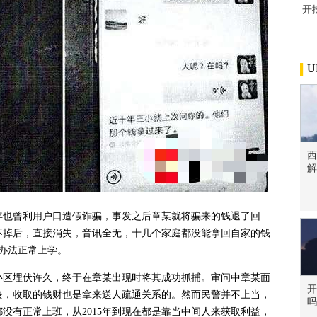
开
屋
U
西
解
8年也曾利用户口造假诈骗，事发之后章某就将骗来的钱退了回
不掉后，直接消失，音讯全无，十几个家庭都没能拿回自家的钱
办法正常上学。
小区埋伏许久，终于在章某出现时将其成功抓捕。审问中章某面
开
校，收取的钱财也是拿来送人疏通关系的。然而民警并不上当，
吗
没有正常上班，从2015年到现在都是靠当中间人来获取利益，