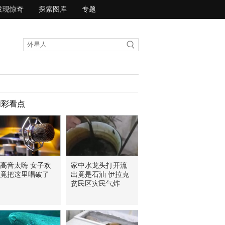
发现惊奇
探索图库
专题
精彩看点
高音太嗨 女子欢
家中水龙头打开流
竟把这里唱破了
出竟是石油 伊拉克
贫民区灾民气炸