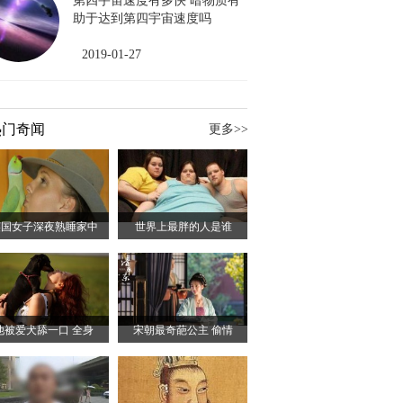
第四宇宙速度有多快 暗物质有
助于达到第四宇宙速度吗
2019-01-27
热门奇闻
更多>>
英国女子深夜熟睡家中
世界上最胖的人是谁
他被爱犬舔一口 全身
宋朝最奇葩公主 偷情