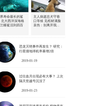
界寿命最长的鲨
主人病逝忠犬守巷
 北大西洋深海格
口等候 见棺材满脸
兰睡鲨活到四百
哀伤：别离开我...
恐龙灭绝事件再发生？ 研究：
行星撞地球机率暴增2倍
2019-01-19
过往血月出现必有大事？ 上次
隔天世越号沉没了
2019-01-23