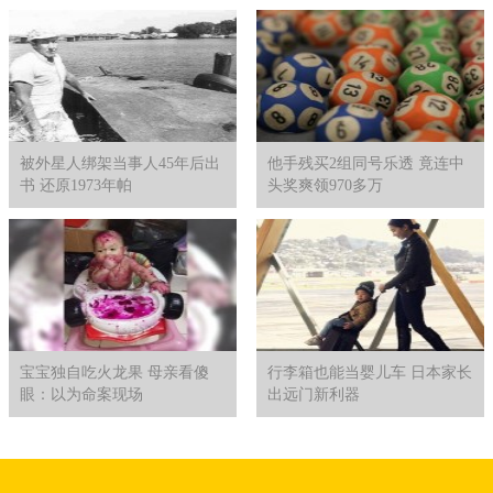
被外星人绑架当事人45年后出
他手残买2组同号乐透 竟连中
书 还原1973年帕
头奖爽领970多万
宝宝独自吃火龙果 母亲看傻
行李箱也能当婴儿车 日本家长
眼：以为命案现场
出远门新利器