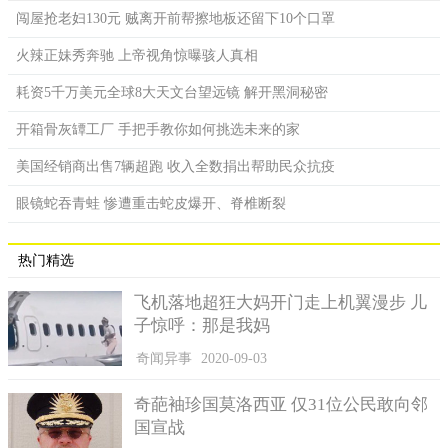
闯屋抢老妇130元 贼离开前帮擦地板还留下10个口罩
火辣正妹秀奔驰 上帝视角惊曝骇人真相
耗资5千万美元全球8大天文台望远镜 解开黑洞秘密
开箱骨灰罈工厂 手把手教你如何挑选未来的家
美国经销商出售7辆超跑 收入全数捐出帮助民众抗疫
眼镜蛇吞青蛙 惨遭重击蛇皮爆开、脊椎断裂
热门精选
飞机落地超狂大妈开门走上机翼漫步 儿
子惊呼：那是我妈
奇闻异事
2020-09-03
奇葩袖珍国莫洛西亚 仅31位公民敢向邻
国宣战