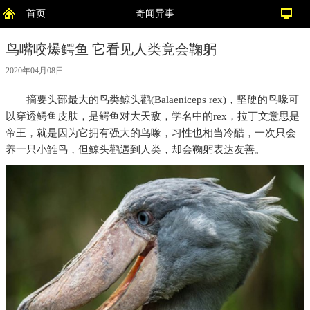
首页
奇闻异事
鸟嘴咬爆鳄鱼 它看见人类竟会鞠躬
2020年04月08日
摘要
头部最大的鸟类鲸头鹳(Balaeniceps rex)，坚硬的鸟喙可
以穿透鳄鱼皮肤，是鳄鱼对大天敌，学名中的rex，拉丁文意思是
帝王，就是因为它拥有强大的鸟喙，习性也相当冷酷，一次只会
养一只小雏鸟，但鲸头鹳遇到人类，却会鞠躬表达友善。