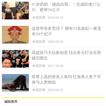
97岁奶奶「挑战自我」！完成卧推27公
斤、硬举59公斤
奇闻异事
2018-04-10
这皇帝有多荒淫？ 拥有55名嫔妃一夜宠
幸30个妃子
奇闻异事
2020-05-04
高超技巧大玩新创意 结合多元打击乐突
破旧观念
奇闻异事
2017-10-06
世界上真的有美人鱼吗 红海美人鱼下半
身与人类相似
奇闻异事
2019-04-29
编辑推荐