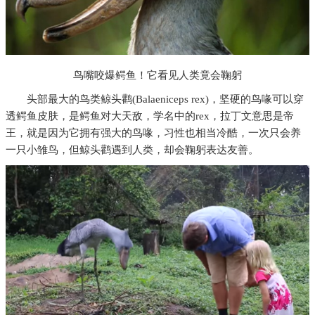
鸟嘴咬爆鳄鱼！它看见人类竟会鞠躬
头部最大的鸟类鲸头鹳(Balaeniceps rex)，坚硬的鸟喙可以穿
透鳄鱼皮肤，是鳄鱼对大天敌，学名中的rex，拉丁文意思是帝
王，就是因为它拥有强大的鸟喙，习性也相当冷酷，一次只会养
一只小雏鸟，但鲸头鹳遇到人类，却会鞠躬表达友善。