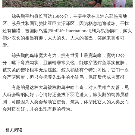
鲸头鹳平均身长可达150公分，主要生活在非洲东部热带地
区、苏丹共和国到赞比亚巨大沼泽区，因为栖息地遭破坏、干扰
还有捕猎，被国际鸟盟(BirdLife International)列为易危物种，鲸头
鹳外表长的相当有趣，大大的头、大大的嘴巴，笑起来莫名可
爱。
鲸头鹳的鸟喙宽大有力，拥有世界上最宽鸟喙，宽约12公
分，嘴下弯成勾状，且前端非常尖锐，能够穿透鳄鱼厚实皮肤，
被夹紧的猎物根本无法逃脱。鲸头鹳还有个特别习性，它们一次
会产两颗蛋，但只会抚养先出生的小雏鸟，保证后代成功繁衍。
有趣的是这种大鸟被称做鸟中哈士奇，对人类相当友善，见
人就会鞠躬问好，心情好还会拔下羽毛送人，鲸头鹳的饲养员猜
测，可能因为人类会帮助它进食、筑巢，体型比它大的人类反而
会对它友好，才会出现有趣的行为。
相关阅读