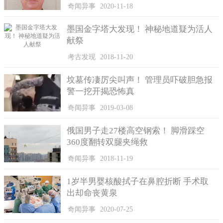
奇闻异事
2020-11-18
墨国金字塔大发现！ 神秘地道疑为活人
献祭
考古发现
2018-11-20
坟墓传凄厉尖叫声！ 管理员吓破胆急报
警一挖开揭恐怖真
奇闻异事
2019-03-08
俄国男子走27楼高空钢索！ 脚滑踩空
360度翻转双腿夹绳救
奇闻异事
2018-11-19
1岁半男婴核酸拭子在鼻腔折断 手术取
出却命丧黄泉
奇闻异事
2020-07-25