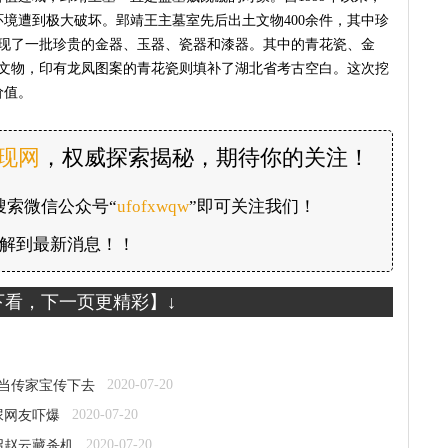
境遭到极大破坏。郢靖王主墓室先后出土文物400余件，其中珍
发现了一批珍贵的金器、玉器、瓷器和漆器。其中的青花瓷、金
级文物，印有龙凤图案的青花瓷则填补了湖北省考古空白。这次挖
价值。
发现网
，权威探索揭秘，期待你的关注！
搜索微信公众号“
ufofxwqw
”即可关注我们！
解到最新消息！！
下看，下一页更精彩】↓
2020-07-20
：当传家宝传下去
2020-07-20
尿网友吓爆
2020-07-20
召赵云藏杀机