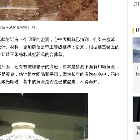
开
屋
郢靖王墓的墓室封门墙。
U
墓葬附近有一个明显的盗洞，心中大概就已猜到，会引来盗墓
设计、材料，更加确信是帝王等级墓葬；后来，根据墓室铭上的
子郢靖王朱栋和其妃郭氏的合葬墓。
后面，还有被掩埋箱子的痕迹，原本是猜测下面有10箱黄金，
土
不是黄金，估计是丝织品和字画，因为长年的浸泡在水中，箱内
旅
墓贼光顾过，墓中的黄金是否是已被盗走，不得而知。
固
中