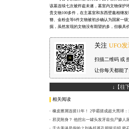
该墓连续七次被炸盗未遂，墓室内文物保护环
贵文物100多件，在主墓室和东西壁龕相继
簪、金粉盒等6件文物被初步确认为国家一
掘，虽然发现的文物没有期望的多，但极具
关注
UFO
扫描二维码 或 
让你每天都能了
↓【往
相关阅读
橡皮擦屑连搓11年！ 2学霸搓成超大黑球
邪灵附身？ 他挖出一罐头发牙齿虫尸掺人
千古美谈是假的？刘备托孤孔明留后招 密