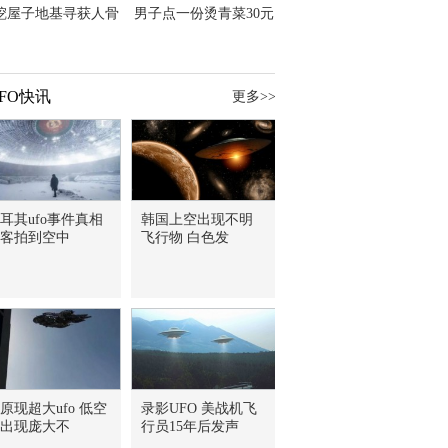
挖屋子地基寻获人骨
男子点一份烫青菜30元
主直觉就是失踪父亲
但份量让他苦笑菜涨
价？
FO快讯
更多>>
耳其ufo事件真相
韩国上空出现不明
客拍到空中
飞行物 白色发
原现超大ufo 低空
录影UFO 美战机飞
出现庞大不
行员15年后发声