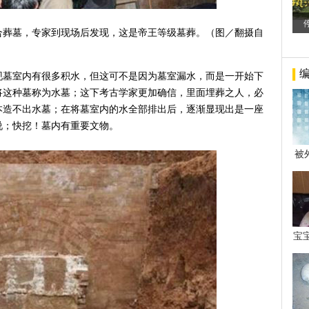
合葬墓，专家到现场后发现，这是帝王等级墓葬。（图／翻摄自
现墓室内有很多积水，但这可不是因为墓室漏水，而是一开始下
将这种墓称为水墓；这下考古学家更加确信，里面埋葬之人，必
本造不出水墓；在将墓室内的水全部排出后，逐渐显现出是一座
说；快挖！墓内有重要文物。
被
年后
宝
看