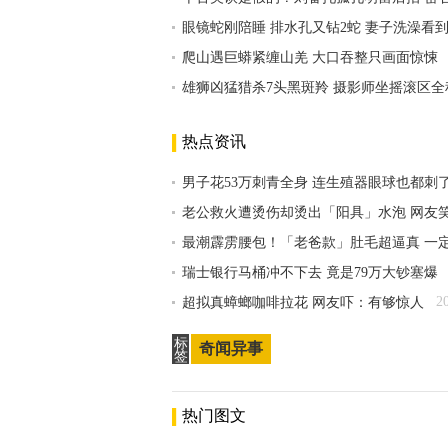
眼镜蛇刚陪睡 排水孔又钻2蛇 妻子洗澡看
爬山遇巨蟒紧缠山羌 大口吞整只画面惊悚
雄狮凶猛猎杀7头黑斑羚 摄影师坐摇滚区全
热点资讯
男子花53万刺青全身 连生殖器眼球也都刺
老公救火遭烫伤却烫出「阳具」水泡 网友
最潮霹雳腰包！「老爸款」肚毛超逼真 一
瑞士银行马桶冲不下去 竟是79万大钞塞爆
2
超拟真蟑螂咖啡拉花 网友吓：有够惊人
标
奇闻异事
签
热门图文