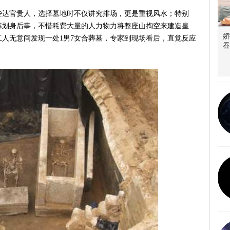
些达官贵人，选择墓地时不仅讲究排场，更是重视风水；特别
筹划身后事，不惜耗费大量的人力物力将整座山掏空来建造皇
娇
人无意间发现一处1男7女合葬墓，专家到现场看后，直觉反应
吞