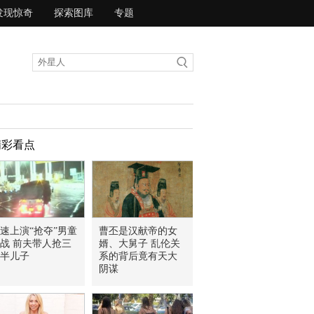
发现惊奇
探索图库
专题
精彩看点
速上演“抢夺”男童
曹丕是汉献帝的女
战 前夫带人抢三
婿、大舅子 乱伦关
半儿子
系的背后竟有天大
阴谋