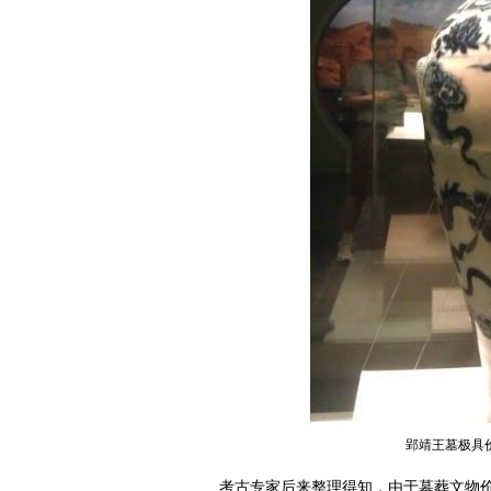
郢靖王墓极具
考古专家后来整理得知，由于墓葬文物价