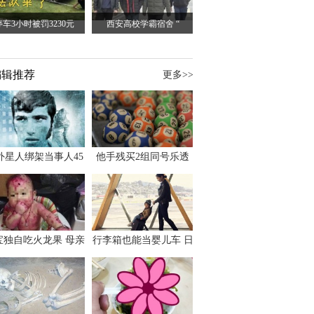
停车3小时被罚3230元
西安高校学霸宿舍 “
编辑推荐
更多>>
外星人绑架当事人45
他手残买2组同号乐透
出书 还原1973年帕
竟连中头奖爽领970多
斯卡古拉事件
万
宝独自吃火龙果 母亲
行李箱也能当婴儿车 日
傻眼：以为命案现场
本家长出远门新利器