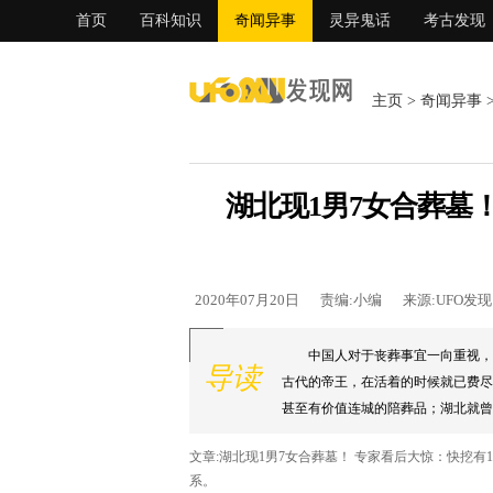
首页
百科知识
奇闻异事
灵异鬼话
考古发现
主页
>
奇闻异事
湖北现1男7女合葬墓
2020年07月20日
责编:小编
来源:UFO发
中国人对于丧葬事宜一向重视，
导读
古代的帝王，在活着的时候就已费尽
甚至有价值连城的陪葬品；湖北就曾
说：快挖！下面有10箱黄金。...
文章:湖北现1男7女合葬墓！ 专家看后大惊：快挖
系。