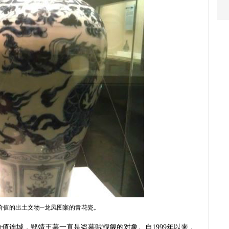
价值的出土文物─龙凤图案的青花瓷。
值连城，郢靖王墓一直是盗墓贼觊觎的对象。自1999年以来，