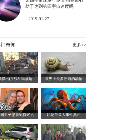
第四宇宙速度有多快 暗物质有
助于达到第四宇宙速度吗
2019-01-27
热门奇闻
更多>>
懒得出门 战斗民族这
世界上最多牙齿的动物
英国男子患新冠昏迷六
印尼章鱼人事件真相