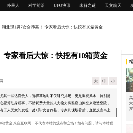
外星人
科学前沿
UFO快讯
未解之谜
天文航天
> 湖北现1男7女合葬墓！ 专家看后大惊：快挖有10箱黄金
！ 专家看后大惊：快挖有10箱黄金
现网
大
中
小
尤其一些达官贵人，选择墓地时不仅讲究排场，更是重视风水；特别是
高
心思筹划身后事，不惜耗费大量的人力物力将整座山掏空来建造皇陵，
大
岁
有工人无意间发现一处1男7女合葬墓，专家到现场看后，直觉反应马上
有10箱黄金 来自互联网，不代表本站的观点和立场！如有问题，请与本站联