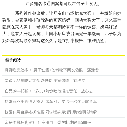
许多知名卡通图案都可以在簿子上发现。
一系列神作拋出后，让网友们当场跪喊太强了，并纷纷向她
致敬，被家庭和小孩耽误的画家妈妈、画功太强大了，原来高手
隐藏在某人家中、老师每天都期待有不一样的惊喜、妈妈好强
大；也有人开起玩笑，上国小后应该能画完一集漫画、儿子以为
妈妈每次写联络簿写这么久，是在打小报告、很难伪签。
相关阅读
月饼吃完肚疼！ 男子狂洒1佐料咬下网友傻眼：还活着
网购商品拿吃完零食袋包装 卖家强调：有洗过！
亡兄梦中托孤！ 3岁儿1句惊吐他泪扛责任：放心去
想露营不用再怕人挤人 这车厢让皮卡一秒化身露营车
校园伸展台穿搭拼输赢 同学曝身穿爆乳装老师眼睛瞬
金马奖最狂贵宾礼！ 竟用电厂煤灰制成限量500份