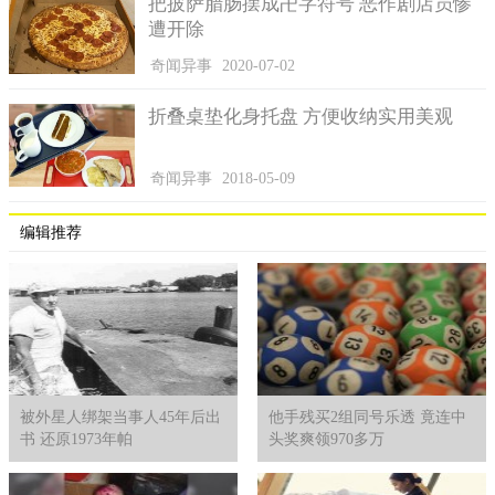
把披萨腊肠摆成卍字符号 恶作剧店员惨
遭开除
奇闻异事
2020-07-02
折叠桌垫化身托盘 方便收纳实用美观
奇闻异事
2018-05-09
编辑推荐
被外星人绑架当事人45年后出
他手残买2组同号乐透 竟连中
书 还原1973年帕
头奖爽领970多万