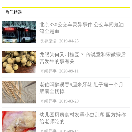
热门精选
北京330公交车灵异事件 公交车闹鬼油
箱全是血
灵异鬼话
2019-04-25
龙眼为何又叫桂圆？ 传说竟和宋徽宗后
宫发生的事有关
奇闻异事
2020-09-11
老伯喝醉误吞6厘米牙签 肚子痛一个月
胆囊全切掉
奇闻异事
2019-03-29
幼儿园厨房食材发霉小虫乱爬 园方辩称
给老师吃的
奇闻异事
2019-09-14