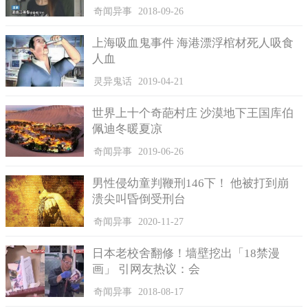
奇闻异事
2018-09-26
卡伦说：“这太吓人了，现在每当我闭上眼睛时，我的脑海
中，全都是小男孩惨死的模样，我的心理受到了严重的伤害。”
上海吸血鬼事件 海港漂浮棺材死人吸食
当她们等救护车来临的过程中，婴儿的哭声越来越小，气息
人血
越来越微弱。据小婴儿母亲所说：“当时我正在上厕所，而狗趁这
灵异鬼话
2019-04-21
时偷袭了我的孩子，将他咬伤了。”
世界上十个奇葩村庄 沙漠地下王国库伯
据了解这条罗特韦尔犬，并不是家中养的第一只狗，原先家
佩迪冬暖夏凉
中还有另一只狗，这条罗特韦尔犬时常逃走。事发前，这只狗又
曾再次逃走，当时是卡伦帮忙找到了这只狗，并送回了家中。也
奇闻异事
2019-06-26
正是送回家的时候，她正好看到了家里的小婴儿。当时孩子刚出
生不久，孩子的母亲高兴地向邻居们分享孩子诞生的喜悦。令人
男性侵幼童判鞭刑146下！ 他被打到崩
悲伤的是，数小时后婴儿就离开了这个世界。
溃尖叫昏倒受刑台
奇闻异事
2020-11-27
日本老校舍翻修！墙壁挖出「18禁漫
画」 引网友热议：会
奇闻异事
2018-08-17