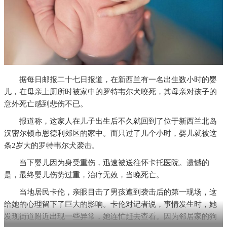
据每日邮报二十七日报道，在新西兰有一名出生数小时的婴
儿，在母亲上厕所时被家中的罗特韦尔犬咬死，其母亲对孩子的
意外死亡感到悲伤不已。
报道称，这家人在儿子出生后不久就回到了位于新西兰北岛
汉密尔顿市恩德利郊区的家中。而只过了几个小时，婴儿就被这
条2岁大的罗特韦尔犬袭击。
当下婴儿因为身受重伤，迅速被送往怀卡托医院。遗憾的
是，最终婴儿伤势过重，治疗无效，当晚死亡。
当地居民卡伦，亲眼目击了男孩遭到袭击后的第一现场，这
给她的心理留下了巨大的影响。卡伦对记者说，事情发生时，她
发现街道附近出现一些异常，她连忙赶去查看。因为邻居家的狗