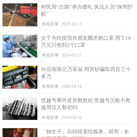
村民用“占路”举办婚礼 执法人员“保驾护
航”
奇闻异事
2019-10-13
女子为抗疫情在朋友圈求购口罩 用了18
万元只收到2个口罩
事情发生不久后，动物管理中心立即派遣抓捕者去抓回这条
奇闻异事
2020-02-17
伤人的恶犬，将其关在特定的地方。
90后假装亿万富翁 用冥钞骗取四百三十
汉密尔顿市议会动物控制经理苏珊·斯坦福表示：“我们对这条
多万
恶犬的处理方式还未讨论出结果，在警方调查后，我们将进一步
进行相关处理。”
奇闻异事
2020-04-14
据新西兰卫生部相关人员统计，在二零零四年到二零一四年
世越号事件是邪教祭祀 世越号沉船不救
这10年期间，共有约5000例犬类袭击事件，这些恶犬伤人的案例
援用活人祭祀吗
大多数是发生在居民家中，其中十岁以下的儿童是被袭击的最大
奇闻异事
2019-04-16
数量人群。
「独生子」自幼得宠怕孤单…研究：长