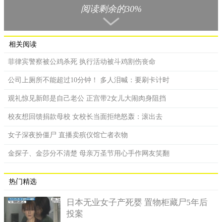
时常从家中逃走，她曾多次帮忙找寻，刚开始她以为只是狗再次
阅读剩余的30%
逃跑而引发的骚动。但是当她走进邻居家中时，她才发现在小男
孩母亲的怀中，这名婴儿满是鲜血。
相关阅读
菲律宾警察被公鸡杀死 执行活动被斗鸡割伤丧命
公司上厕所不能超过10分钟！ 多人泪喊：要刷卡计时
观礼惊见新郎是自己老公 正宫带2女儿大闹肉身阻挡
校友想回馈捐款母校 女校长当面拒绝怒轰：滚出去
女子深夜扮僵尸 直播卖殡仪馆亡者衣物
金探子、金莎分不清楚 母亲万圣节用心手作网友笑翻
热门精选
日本无业女子产死婴 置物柜藏尸5年后
投案