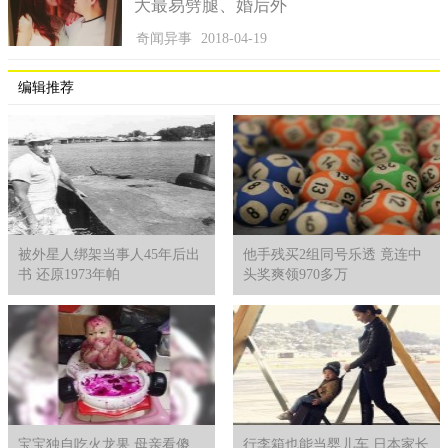
大最易劈腿、婚后外
奇闻异事
2018-04-19
编辑推荐
被外星人绑架当事人45年后出
他手残买2组同号乐透 竟连中
书 还原1973年帕
头奖爽领970多万
宝宝独自吃火龙果 母亲看傻
行李箱也能当婴儿车 日本家长