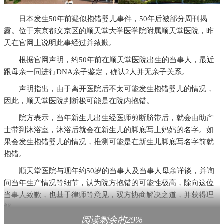
日本发生50年前疑似抱错婴儿事件，50年后被部分周刊揭
露。位于东京都文京区的顺天堂大学医学院附属顺天堂医院，昨
天在官网上说明此事经过并致歉。
根据官网声明，约50年前在顺天堂医院出生的当事人，最近
跟母亲一同进行DNA亲子鉴定，确认2人并无亲子关系。
声明指出，由于离开医院后不太可能发生抱错婴儿的情况，
因此，顺天堂医院判断极可能是在院内抱错。
院方表示，当年新生儿出生经医师剪断脐带后，就会由助产
士带到沐浴室，沐浴后就会在新生儿的脚底写上妈妈的名字。如
果会发生抱错婴儿的情况，推测可能是在新生儿脚底写名字前就
抱错。
顺天堂医院与现年约50岁的当事人及当事人母亲详谈，并询
问当年生产情况等细节，认为院方抱错的可能性极高，除向这位
当事人致歉，也基于律师等意见，双方协商解决之道，并获得理
解。
阅读剩余的29%
至于抱错婴儿案中另位当事人，根据院方保存过去的病历，