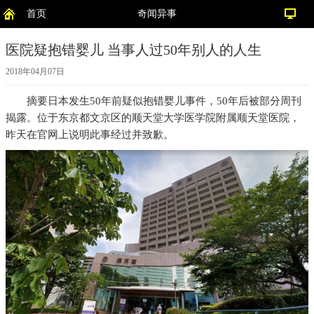
首页
奇闻异事
医院疑抱错婴儿 当事人过50年别人的人生
2018年04月07日
摘要
日本发生50年前疑似抱错婴儿事件，50年后被部分周刊
揭露。位于东京都文京区的顺天堂大学医学院附属顺天堂医院，
昨天在官网上说明此事经过并致歉。