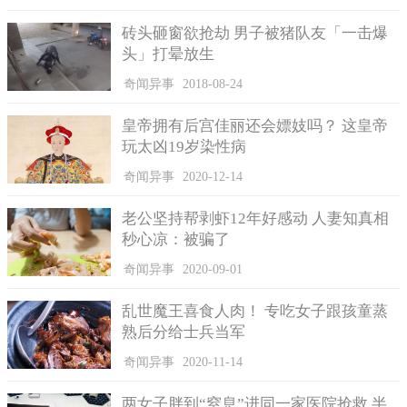
2006年时，当时住在东京都内的男性和双亲，认为产科医院
砖头砸窗欲抢劫 男子被猪队友「一击爆
抱错婴儿并提告，产科医院承认疏失。
头」打晕放生
另外，根据1973年发行的日本法医学会刊物指出，光是从
奇闻异事
2018-08-24
1957年到1971年间，日本就发生32起抱错婴儿的事件。
皇帝拥有后宫佳丽还会嫖妓吗？ 这皇帝
玩太凶19岁染性病
奇闻异事
2020-12-14
老公坚持帮剥虾12年好感动 人妻知真相
秒心凉：被骗了
奇闻异事
2020-09-01
乱世魔王喜食人肉！ 专吃女子跟孩童蒸
熟后分给士兵当军
奇闻异事
2020-11-14
两女子胖到“窒息”进同一家医院抢救 半