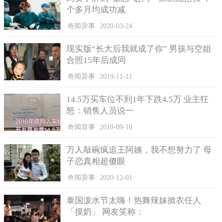
个多月均成功减
奇闻异事
2020-03-24
现实版“长大后我就成了你” 男孩与空姐
合照15年后成同
奇闻异事
2019-11-11
14.5万买车位不到1年下跌4.5万 业主狂
怒：销售人员说一
奇闻异事
2019-09-10
万人敲碗疯追王阿姨，我不想努力了 母
子恋真相超傻眼
奇闻异事
2020-12-01
泰国泼水节太嗨！热舞辣妹掀衣任人
「摸奶」 网友笑称：