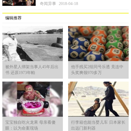
奇闻异事
2018-04-18
编辑推荐
被外星人绑架当事人45年后出
他手残买2组同号乐透 竟连中
书 还原1973年帕
头奖爽领970多万
宝宝独自吃火龙果 母亲看傻
行李箱也能当婴儿车 日本家长
眼：以为命案现场
出远门新利器