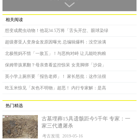
虽然无法确定是谁，但可能人士的范围已缩小。
但是，院方指出，从新生儿出院至今已约50年，被抱错的另
相关阅读
位婴儿可能已建构了50年的亲子关系与社会关系，如果再继续往
想变成爬虫动物！他花34.5万将「舌头开岔、眼球染绿
下调查，对另位当事人及双亲是否适当，过去曾慎重思考。
超级赛亚人变身金发原因曝光 总编辑爆料：没空涂满
根据专家意见，如果经过50年以上通知另位当事人是当年被
抱错的婴儿之一，考量可能会打乱另位当事人现在平稳的生活，
北极熊妈不惜「一敌五」！与恶狗对峙 让儿能吃狗粮
而且也无法挽回过去的错误，决定不主动通知他。
保姆带孩累翻？母亲查看监控惊呆 女竟脚绑「沙袋」
不过，声明指出，如果看了媒体报导，另位当事人或是家人
到院询问的话，他们会抱持最大诚意妥适应对。
英小学上厕所要「报告老师」！ 家长怒批：这作法很
院方对发生这样的事，向受影响的相关人士表达由衷歉意；
吃玉米惊见「灰色不明物」超恶！ 内行专家解：是高
未来也将极力避免再度发生这种无法挽回的事态。
日本放送协会（NHK）报导，过去也曾发生抱错婴儿的案
热门精选
例。
古墓埋葬15具遗骸距今5千年 专家：一
2013年时，当时住在东京都江户川区的男性，1953年出生时
家三代遭屠杀
在医院被抱错，被迫过别人的人生，他提告当年的医院，法院认
考古发现
2019-05-16
定医院有疏失，判决医院须赔偿。