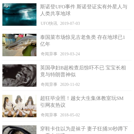
斯诺登UFO事件 斯诺登证实有外星人与
人类共享地球
UFO快讯
2019-07-03
泰国菜市场惊见古老鱼类 存在地球已1
亿年
奇闻异事
2019-03-24
英国孕妇B超检查后惊吓不已 宝宝长相
竟与特朗普神似
奇闻异事
2020-11-02
超狂毕业照！越女大生集体教室玩SM
引网友热议
奇闻异事
2018-05-02
穿鞋卡住以为是袜子 妻子狂捅30秒蹲下