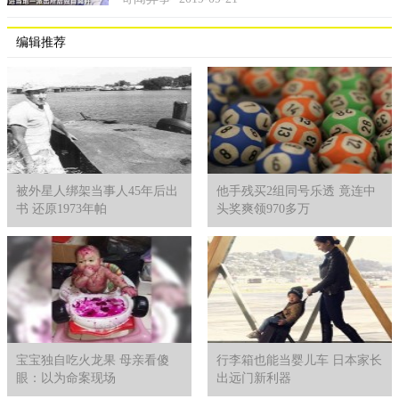
编辑推荐
被外星人绑架当事人45年后出
他手残买2组同号乐透 竟连中
书 还原1973年帕
头奖爽领970多万
宝宝独自吃火龙果 母亲看傻
行李箱也能当婴儿车 日本家长
眼：以为命案现场
出远门新利器