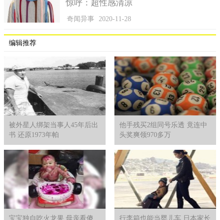
惊呼：超性感清凉
很多人认为我们的出现不可能只有短短几百年。
奇闻异事
2020-11-28
编辑推荐
被外星人绑架当事人45年后出
他手残买2组同号乐透 竟连中
书 还原1973年帕
头奖爽领970多万
宝宝独自吃火龙果 母亲看傻
行李箱也能当婴儿车 日本家长