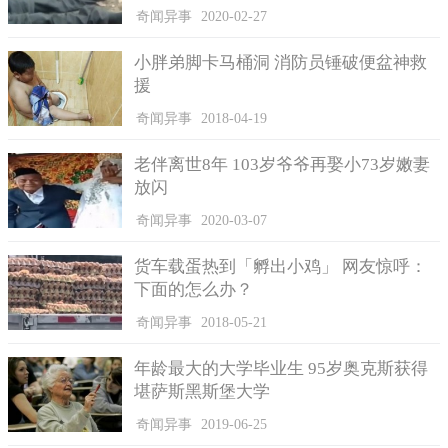
奇闻异事
2020-02-27
小胖弟脚卡马桶洞 消防员锤破便盆神救
援
奇闻异事
2018-04-19
老伴离世8年 103岁爷爷再娶小73岁嫩妻
放闪
奇闻异事
2020-03-07
在那个棺椁里面的八亿年前的女孩，她拥有纤瘦的体型，浓
货车载蛋热到「孵出小鸡」 网友惊呼：
密的头发和雪白的肤色，以此来猜测有人认为是十来岁有人认为
下面的怎么办？
是三十多，不可否认的是她的外表十分的漂亮，大概是环境温度
的愿意把她保存的很好。在发现的时候她就像是睡着了一样，不
奇闻异事
2018-05-21
同的是没有了呼吸。
年龄最大的大学毕业生 95岁奥克斯获得
那么除了外表十分美丽之外，女孩的手上还佩戴了一枚戒
堪萨斯黑斯堡大学
指。这枚戒指也很特别。在棺椁的边缘部分还有不明的矿物质液
奇闻异事
2019-06-25
体，在棺盖的周围放着四枚螺旋钉子，这四枚螺旋钉长达十八厘