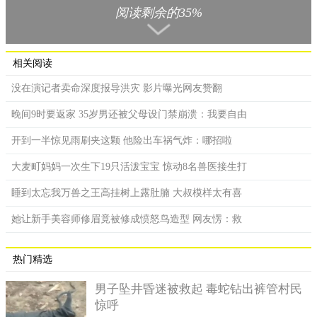
阅读剩余的35%
相关阅读
没在演记者卖命深度报导洪灾 影片曝光网友赞翻
晚间9时要返家 35岁男还被父母设门禁崩溃：我要自由
那么我们人类在南极发现的这个8亿年前就存在的女孩，这件
开到一半惊见雨刷夹这颗 他险出车祸气炸：哪招啦
事引起了很大的关注。这个时间，是更早于恐龙的时间的。而且
如果证实这个女孩就是八亿年前存在的话我们的进化论将会被推
大麦町妈妈一次生下19只活泼宝宝 惊动8名兽医接生打
翻的。就这样的结果看来还是有些人质疑事情的真实性的。想想
睡到太忘我万兽之王高挂树上露肚腩 大叔模样太有喜
八亿年这个时间实在是在久远了。
她让新手美容师修眉竟被修成愤怒鸟造型 网友愣：救
消息具体是讲述是科学家们在南极的冰川之中意外的发现了
一个棺椁，在这个特别的棺椁之中躺着一位漂亮的年轻女孩，研
究者用碳的同位素标记方法检测发现女孩可能是生活在8亿年前。
热门精选
这个信息震惊了很多人，有很多信奉达尔文进化论的人感到匪夷
男子坠井昏迷被救起 毒蛇钻出裤管村民
所思。
惊呼