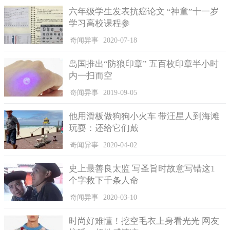
米。在女孩的膝盖处有一天漂亮的白色连衣裙，在这条连衣裙上
六年级学生发表抗癌论文 “神童”十一岁
面有些十分优雅的花纹，这个女孩带给我们太多有意思的信息，
学习高校课程参
她的到来让很多人感到惊奇。
奇闻异事
2020-07-18
岛国推出“防狼印章” 五百枚印章半小时
内一扫而空
奇闻异事
2019-09-05
他用滑板做狗狗小火车 带汪星人到海滩
玩耍：还给它们戴
奇闻异事
2020-04-02
史上最善良太监 写圣旨时故意写错这1
但是，面对现代这个消息大爆炸的时候，有些信息是可以持
个字救下千条人命
有怀疑态度的，因为这条消息的信息量不大却影响很广。如果这
奇闻异事
2020-03-10
么重要消息放出后没有引起大的反映还是比较具有怀疑性质的。
所以真实性还是有待考究不是很明确。三十进化论的地位一直维
时尚好难懂！挖空毛衣上身看光光 网友
持这么多年，还是没有被动摇。地球的寿命是我们寿命很长，让