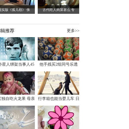
现实版《孤儿怨》 侏
古代吃人肉算甚么 专
编辑推荐
更多>>
外星人绑架当事人45
他手残买2组同号乐透
出书 还原1973年帕
竟连中头奖爽领970多
斯卡古拉事件
万
宝独自吃火龙果 母亲
行李箱也能当婴儿车 日
傻眼：以为命案现场
本家长出远门新利器