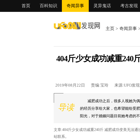
首页
百科知识
奇闻异事
灵异鬼话
考古发现
主页
>
奇闻异事
404斤少女成功减重24
2019年08月22日
责编:宝玲
来源:UFO发
减肥成功之后，很多人视她为偶
导读
的经历分享给大家，也希望能给受肥
阳光，对于婚姻问题目前她考虑的不多
文章:404斤少女成功减重240斤 减肥成功变美无
站联系。