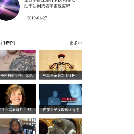
第四宇宙速度有多快 暗物质有
助于达到第四宇宙速度吗
2019-01-27
热门奇闻
更多>>
八爷刺胸前坚持开光他
乾隆皇帝是盖印狂拥一
学生上网看谜片！ 却
西安男子发暧昧红包还