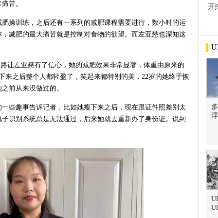
常痛苦。
开
屋
减肥操训练，之后还有一系列的减肥课程需要进行，数小时的运
称，减肥的最大痛苦就是控制对食物的欲望。而左亚慈也深知这
。
U
之路让左亚慈有了信心，她的减肥效果非常显著，体重由原来的
肉。瘦下来之后整个人都轻盈了，笑起来都特别的美，22岁的她终于恢
她之前从来没做过的。
多
的一些趣事告诉记者，比如她瘦下来之后，现在跟证件照差别太
浮
电子识别系统总是无法通过，后来她就去重新办了身份证。说到
U
U