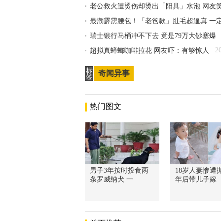
老公救火遭烫伤却烫出「阳具」水泡 网友
最潮霹雳腰包！「老爸款」肚毛超逼真 一
瑞士银行马桶冲不下去 竟是79万大钞塞爆
2
超拟真蟑螂咖啡拉花 网友吓：有够惊人
标
奇闻异事
签
热门图文
男子3年按时投食两
18岁人妻惨遭抛
条罗威纳犬 一
年后带儿子嫁