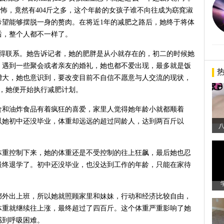
恐怖，竟然有404斤之多，这个年龄的女孩子谁不向往成为窈窕淑
希望能够摆脱一身的赘肉。在将近1年的减肥之路后，她终于将体
之后，整个人都不一样了。
取得联系。她告诉记者，她的肥胖是从小就存在的，初二的时候她
，遇到一些聚会或者亲友的婚礼，她也都不爱出现，最多就是饭
增大，她也意识到，要改变目前不自信不愿意与人交流的现状，
始，她便开始执行减肥计划。
食和油炸食品有着疯狂的喜爱，家里人觉得她年龄小就都顺着
以她初中还没毕业，体重却远远的超过同龄人，达到两百斤以
体重控制下来，她的体重还是不受控制的往上狂飙，最后她也忍
最终退学了。初中还没毕业，也没达到工作的年龄，只能在家待
都外出上班，所以她就照顾家里和妹妹，行动和经济比较自由，
体重就继续往上涨，最终超过了四百斤。这个体重严重影响了她
感到呼吸困难。