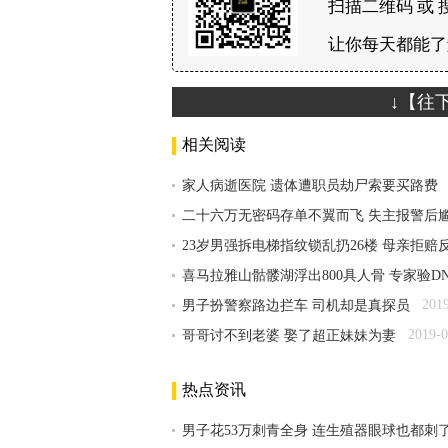
扫描二维码 或 
让你每天都能了
↓【往
相关阅读
家人病逝医院 遗体遭职员劫尸索要买路费
二十六万无密码存单不翼而飞 失主报警后
23岁男强拆电梯指纹锁乱扔26楼 母亲拒
喜马拉雅山骷髅湖浮出800具人骨 专家验D
201
男子扮警察路边拦车 司机却是真探员
2019-0
哥哥讨不到老婆 娶了超正妹妹为妻
热点资讯
男子花53万刺青全身 连生殖器眼球也都刺