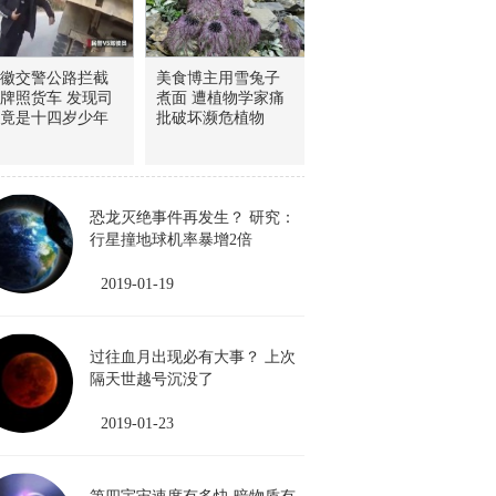
徽交警公路拦截
美食博主用雪兔子
牌照货车 发现司
煮面 遭植物学家痛
竟是十四岁少年
批破坏濒危植物
恐龙灭绝事件再发生？ 研究：
行星撞地球机率暴增2倍
2019-01-19
过往血月出现必有大事？ 上次
隔天世越号沉没了
2019-01-23