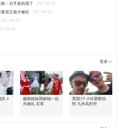
2017-09-20
笑称：右手真的屌了
2017-09-20
定要背正面才够狂
2017-09-20
017-09-20
更多>>
弃 4
越南姐妹因缺钱一起
英国3个小伙耍酷拍
办婚礼 宾客
照 九米高栏杆