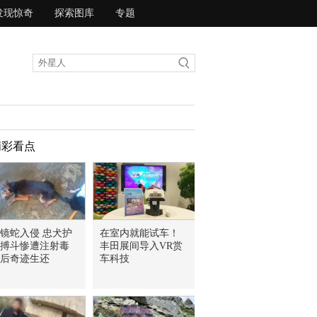
发现惊奇
探索图库
专题
精彩看点
镜蛇入侵 忠犬护
在室内就能试车！
搏斗惨遭注射毒
丰田展间导入VR赏
后奇迹生还
车科技