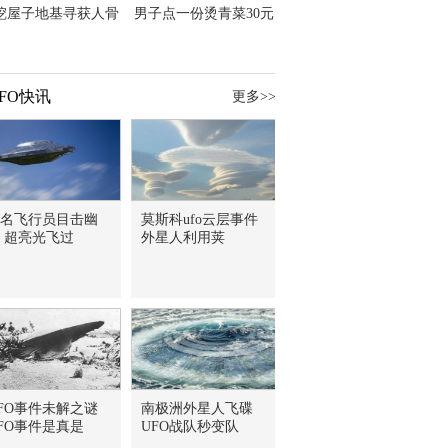
挖屋子地基寻获人骨
男子点一份烫青菜30元
主直觉就是失踪父亲
但份量让他苦笑菜涨
价？
FO快讯
更多>>
名飞行员目击幽
莫斯科ufo云层事件
 超亮光飞过
外星人利用荚
FO事件未解之谜
南极洲外星人飞碟
FO事件是真是
UFO战队秒变队