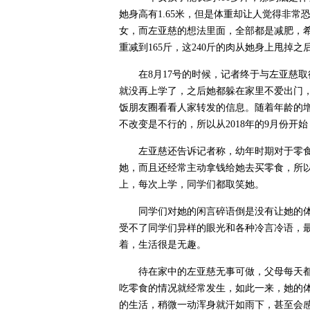
她身高有1.65米，但是体重却让人觉得非常
女，而左亚慈的想法里面，全部都是减肥，
重减到165斤，这240斤的肉从她身上甩掉
在8月17号的时候，记者终于与左亚慈
就没再上学了，之后她都躲在家里不爱出门
饭朋友圈看看人家转发的信息。随着年龄的
不改变是不行的，所以从2018年的9月份开
左亚慈还告诉记者称，幼年时期对于零
她，而且还经常主动拿钱给她去买零食，所
上，每次上学，同学们都取笑她。
同学们对她的闲言碎语倒是没有让她的
受不了同学们异样的眼光和各种冷言冷语，
着，生活很是无趣。
待在家中的左亚慈无事可做，父母每天
吃零食的情况就经常发生，如此一来，她的
的生活，稍微一动浑身就汗如雨下，甚至会