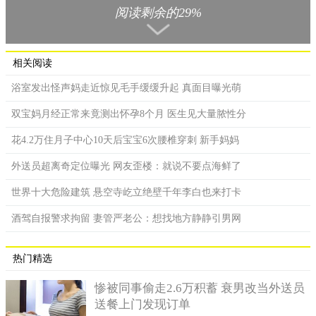
阅读剩余的29%
下车十分困难。
相关阅读
浴室发出怪声妈走近惊见毛手缓缓升起 真面目曝光萌
双宝妈月经正常来竟测出怀孕8个月 医生见大量脓性分
花4.2万住月子中心10天后宝宝6次腰椎穿刺 新手妈妈
外送员超离奇定位曝光 网友歪楼：就说不要点海鲜了
世界十大危险建筑 悬空寺屹立绝壁千年李白也来打卡
酒驾自报警求拘留 妻管严老公：想找地方静静引男网
热门精选
这八个隔离桩，正是这个停车位的业主前不久立上去的，业
主姓张，他之所以会在旁边安装隔离桩，是因为前不久他和小李
惨被同事偷走2.6万积蓄 衰男改当外送员
吵过一次架，闹得大家都很不愉快。小李回忆道，在前二个月
送餐上门发现订单