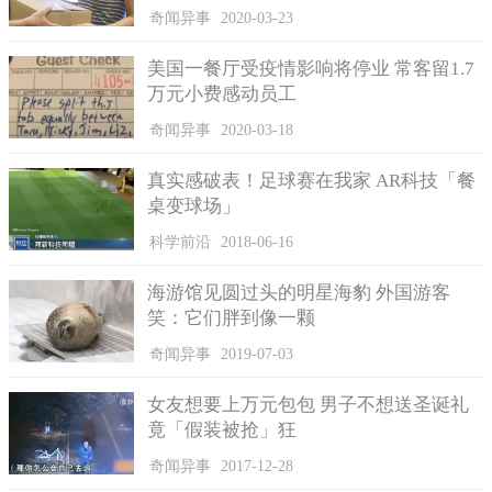
前，张先生有给自己打过电话，称张先生把小李的刮划了一下，
奇闻异事
2020-03-23
双方在交谈的时候处理不妥，大家都有点生气，一下子就把彼此
的关系搞僵了，这件事之后，这八个隔离桩就开始出现在张先生
美国一餐厅受疫情影响将停业 常客留1.7
的车位上了。
万元小费感动员工
隔离桩是在8月份装上去的，不久后小李就一直向有关部门投
奇闻异事
2020-03-18
诉过，包括找过了物管、社区，甚至上过当地派出所，他和张先
生也有沟通过，然而事件却一直没得到处理。张先生认为，车位
真实感破表！足球赛在我家 AR科技「餐
是自己的，隔离桩也是立在自己的位置上，并没有占用其他位
桌变球场」
置，自己的车位想怎么搞，都是由自己来决定的，自己并没有做
科学前沿
2018-06-16
错什么。
海游馆见圆过头的明星海豹 外国游客
笑：它们胖到像一颗
奇闻异事
2019-07-03
女友想要上万元包包 男子不想送圣诞礼
竟「假装被抢」狂
奇闻异事
2017-12-28