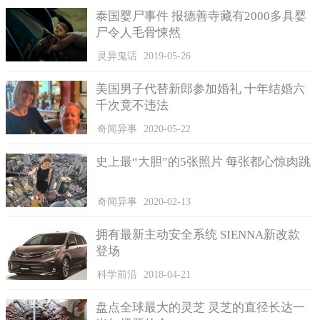
泰国婴尸事件 报德善寺藏有2000多具婴
尸令人毛骨悚然
灵异鬼话
2019-05-26
美国男子代替新郎参加婚礼 十年结婚六
对于小李和张先生之间的矛盾，小区物管表示也是左右为
千次竟不违法
难。工作人员说，这件事要处理起来并不难，不过只是邻里邻居
奇闻异事
2020-05-22
的矛盾，大家都摊开来说，矛盾消除就可以了，但是现在他们双
方火气都很大，这样子是取不到什么实际性进展的。
史上最“大胆”的5张照片 每张都心惊肉跳
对比张先生也表明了自己的想法，虽然这件事得到了很多人
的关注，也让很多部门都插入这件事。关于自己和小李的误会大
奇闻异事
2020-02-13
家都出力帮忙了，他很感激大家的热心帮助，但是目前他仍然没
有打算将隔离桩去除，即使是小李将这件事闹到法庭上，想用诉
拥有最新主动安全系统 SIENNA新改款
讼的途径来了结此事，他表示也悉听尊便。
登场
科学前沿
2018-04-21
盘点全球最大的灵芝 灵芝的直径长达一