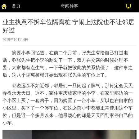
首页
奇闻异事
业主执意不拆车位隔离桩 宁闹上法院也不让邻居
好过
2019年10月14日
摘要
小李回忆道，在前二个月前，张先生有给自己打过电
话，称张先生把小李的刮划了一下，双方在交谈的时候处理不
妥，大家都有点生气，一下子就把彼此的关系搞僵了，这件事之
后，这八个隔离桩就开始出现在张先生的车位上了。
都说远亲不如近邻，邻居们一旦闹起了脾气，那肯定会天天
弄得永无天日。这不，家住重庆杨家坪的小李，在家里那边的一
个小区上买了一套房子，因为购置了一台小车，所以也在自家的
小区里，买下了一个停车位，在这之前小李都能正常使用这个车
位，但是近一个多月以来，他最烦心的却是天天回到家停自己的
小车。