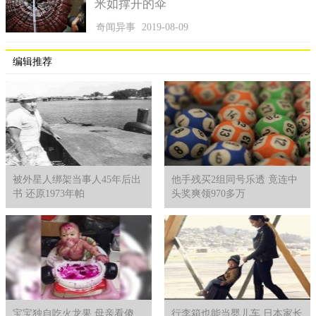
米如撑开的伞
奇闻异事
2019-08-09
编辑推荐
被外星人绑架当事人45年后出
他手残买2组同号乐透 竟连中
书 还原1973年帕
头奖爽领970多万
宝宝独自吃火龙果 母亲看傻
行李箱也能当婴儿车 日本家长