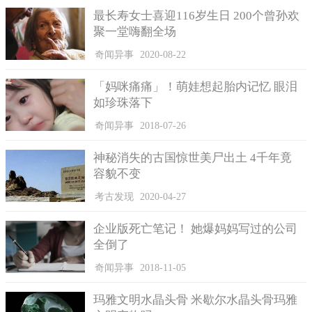
最长寿女士喜迎116岁生日 200个曾孙欢
聚一堂嗨翻全场
奇闻异事
2020-08-22
「妈咪痛痛」！萌娃想起胎内记忆 眼泪
如珍珠落下
奇闻异事
2018-07-26
神秘消失的古国惊世美尸出土 4千年竟
容貌不变
考古发现
2020-04-27
企业版死亡笔记！ 她爆妈妈写过的公司
全倒了
奇闻异事
2018-11-05
玛雅文明水晶头骨 米歇尔水晶头骨玛雅