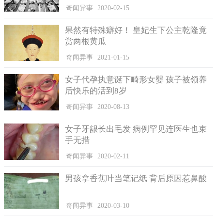
奇闻异事
2020-02-15
跟她说哪有这么快的、昨天才…今天就有?、乖，先去验精虫数
量、现成老爸！绿帽戴好、先验DNA他就会跟你分手了、恭喜～
果然有特殊癖好！ 皇妃生下公主乾隆竟
然后记得验一下、让你看子宫已经受伤了，算家暴、别紧张！传
赏两根黄瓜
错人了。
奇闻异事
2021-01-15
女子代孕执意诞下畸形女婴 孩子被领养
后快乐的活到8岁
奇闻异事
2020-08-13
女子牙龈长出毛发 病例罕见连医生也束
手无措
奇闻异事
2020-02-11
男孩拿香蕉叶当笔记纸 背后原因惹鼻酸
奇闻异事
2020-03-10