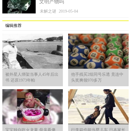
文明产物吗
未解之谜
2019-05-04
编辑推荐
被外星人绑架当事人45年后出
他手残买2组同号乐透 竟连中
书 还原1973年帕
头奖爽领970多万
宝宝独自吃火龙果 母亲看傻
行李箱也能当婴儿车 日本家长