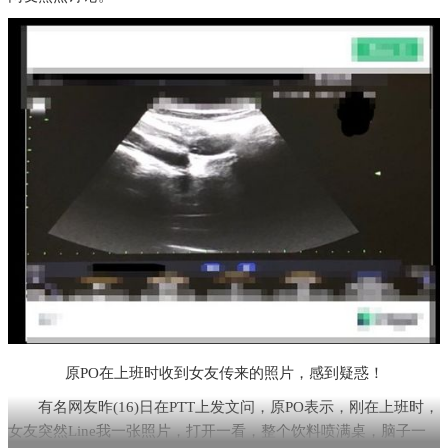
原PO在上班时收到女友传来的照片，感到疑惑！
有名网友昨(16)日在PTT上发文问，原PO表示，刚在上班时，
女友突然Line我一张照片，打开一看，整个饮料喷满桌，脑子一