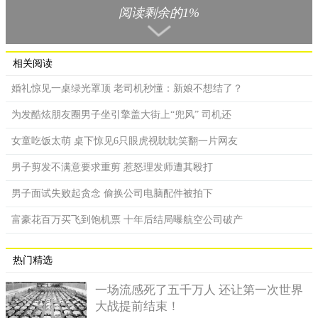
片空白…；而这种黑白照片，如果是新婚夫妇看到，绝对是欣喜
阅读剩余的1%
若狂，但男女朋友交往时，若是女友传来这种照片，却成了一大
考验，甚至有时会不懂意思！而原PO收到照片时，也马上求助网
友，不太理解这是什么意思，为什么有这种照片，请问一下女友
相关阅读
拍了这种照片过来是什么意思啊？
婚礼惊见一桌绿光罩顶 老司机秒懂：新娘不想结了？
为发酷炫朋友圈男子坐引擎盖大街上“兜风” 司机还
女童吃饭太萌 桌下惊见6只眼虎视眈眈笑翻一片网友
男子剪发不满意要求重剪 惹怒理发师遭其殴打
男子面试失败起贪念 偷换公司电脑配件被拍下
富豪花百万买飞到饱机票 十年后结局曝航空公司破产
原PO发文征求网友意见。
热门精选
照片PO出后，引起网友热烈讨论，纷纷表示：恭喜老爷、恭
一场流感死了五千万人 还让第一次世界
喜！要当爸爸了、要你准备迎接金发萝莉啊、单身趴的礼物、贺
大战提前结束！
成交；但却有更多网友调侃的说：上周才第一次达阵的女友？、