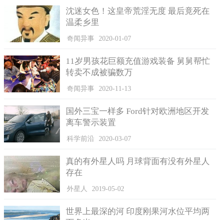
沈迷女色！这皇帝荒淫无度 最后竟死在
温柔乡里
奇闻异事
2020-01-07
Thang说，虽然现如今自己已经风光不再，不再是个有钱人，
然而他和自己的爱人都认为对于当前的日子，过得还是挺惬意
11岁男孩花巨额充值游戏装备 舅舅帮忙
转卖不成被骗数万
的。而且在他自己有钱的时候，还用自己的钱帮助过许多有困难
的人，能可以帮助到有需要的人，这让他觉得很安心。
奇闻异事
2020-11-13
国外三宝一样多 Ford针对欧洲地区开发
离车警示装置
科学前沿
2020-03-07
真的有外星人吗 月球背面有没有外星人
存在
外星人
2019-05-02
世界上最深的河 印度刚果河水位平均两