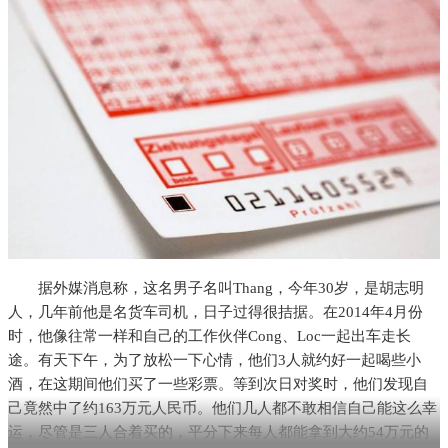
据外媒消息称，这名男子名叫Thang，今年30岁，是胡志明
人，几年前他是名货车司机，日子过得很拮据。在2014年4月份
时，他像往常一样和自己的工作伙伴Cong、Loc一起出车走长
途。有天下午，为了放松一下心情，他们3人就约好一起喝些小
酒，在这期间他们买了一些彩票。等到次日对奖时，他们发现自
己竟然中了约163万元人民币。他们几人都不敢相信自己能这么幸
运，尽管是三人合着买的，平分下来每人都能拿到大约54万元的