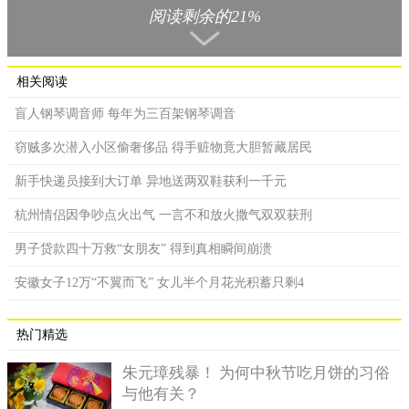
人民币。
阅读剩余的21%
Thang拿到这笔钱之后，他拿了一部分的钱来给他的爸妈盖了
一栋楼，另外还拿钱供自己的孩子读书，还为一些贫困的人们捐
相关阅读
了钱。另外，他自己还买了一辆摩托车和一辆卡车，自己当起了
老板，其余的钱则被他用来储存起来了。
盲人钢琴调音师 每年为三百架钢琴调音
窃贼多次潜入小区偷奢侈品 得手赃物竟大胆暂藏居民
新手快递员接到大订单 异地送两双鞋获利一千元
杭州情侣因争吵点火出气 一言不和放火撒气双双获刑
男子贷款四十万救“女朋友” 得到真相瞬间崩溃
安徽女子12万“不翼而飞” 女儿半个月花光积蓄只剩4
热门精选
朱元璋残暴！ 为何中秋节吃月饼的习俗
与他有关？