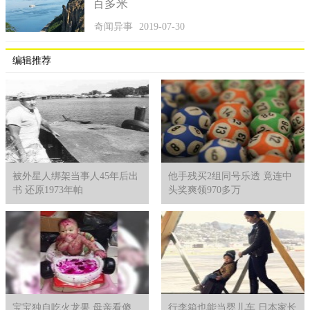
百多米
奇闻异事
2019-07-30
编辑推荐
被外星人绑架当事人45年后出
他手残买2组同号乐透 竟连中
书 还原1973年帕
头奖爽领970多万
宝宝独自吃火龙果 母亲看傻
行李箱也能当婴儿车 日本家长