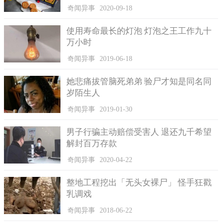
但是，就这样过了5年，Thang生意做的十分不顺，把钱都花
奇闻异事
2020-09-18
光了，迫于无奈，他只好再出去找工作，靠打工来养家糊口。他
称，自己小时候家里很穷，他没有接受过教育，所以突然中奖
使用寿命最长的灯泡 灯泡之王工作九十
了，他却不知道该怎样正确的利用这笔钱，他尝试过投资做生
万小时
意，但是却以失败告终了。
奇闻异事
2019-06-18
Thang目前打工的薪资，每月大概只有3千元人民币，而且他
的东家还是当时一起买彩票的同事Cong。Cong当时也拿钱出来做
她悲痛拔管脑死弟弟 验尸才知是同名同
生意了，但是在他的经营下，生意是做的风生水起，他赚钱后还
岁陌生人
给自己买了不少的卡车和房子。
奇闻异事
2019-01-30
男子行骗主动赔偿受害人 退还九千希望
解封百万存款
奇闻异事
2020-04-22
整地工程挖出「无头女裸尸」 怪手狂戳
乳调戏
奇闻异事
2018-06-22