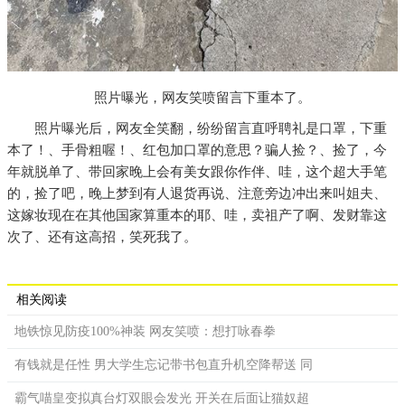
照片曝光，网友笑喷留言下重本了。
照片曝光后，网友全笑翻，纷纷留言直呼聘礼是口罩，下重
本了！、手骨粗喔！、红包加口罩的意思？骗人捡？、捡了，今
年就脱单了、带回家晚上会有美女跟你作伴、哇，这个超大手笔
的，捡了吧，晚上梦到有人退货再说、注意旁边冲出来叫姐夫、
这嫁妆现在在其他国家算重本的耶、哇，卖祖产了啊、发财靠这
次了、还有这高招，笑死我了。
相关阅读
地铁惊见防疫100%神装 网友笑喷：想打咏春拳
有钱就是任性 男大学生忘记带书包直升机空降帮送 同
霸气喵皇变拟真台灯双眼会发光 开关在后面让猫奴超