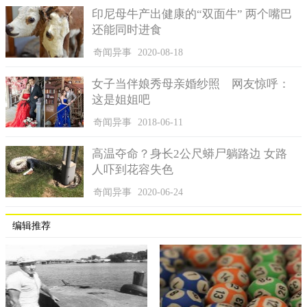
印尼母牛产出健康的“双面牛” 两个嘴巴
还能同时进食
奇闻异事
2020-08-18
女子当伴娘秀母亲婚纱照 网友惊呼：
这是姐姐吧
奇闻异事
2018-06-11
高温夺命？身长2公尺蟒尸躺路边 女路
人吓到花容失色
奇闻异事
2020-06-24
编辑推荐