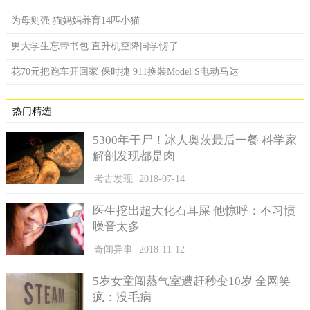
为母则强 猫妈妈养育14匹小猫
男大学生忘带书包 直升机空降同学愣了
花70元把跑车开回家 保时捷 911换装Model S电动马达
热门精选
5300年干尸！冰人奥茨最后一餐 科学家
解剖发现都是肉
考古发现
2018-07-14
医生挖出超大化石耳屎 他惊呼：不习惯
噪音太多
奇闻异事
2018-11-12
5岁女童闯蒸气室遭赶秒变10岁 全网笑
疯：没毛病