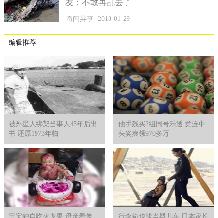
友：不敢再乱丢了
奇闻异事
2018-01-29
编辑推荐
被外星人绑架当事人45年后出
他手残买2组同号乐透 竟连中
书 还原1973年帕
头奖爽领970多万
宝宝独自吃火龙果 母亲看傻
行李箱也能当婴儿车 日本家长