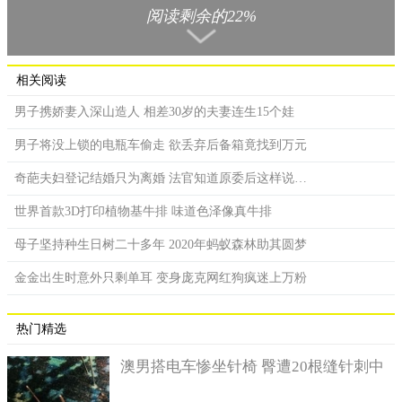
子，养得起吗？
阅读剩余的22%
相关阅读
男子携娇妻入深山造人 相差30岁的夫妻连生15个娃
男子将没上锁的电瓶车偷走 欲丢弃后备箱竟找到万元
奇葩夫妇登记结婚只为离婚 法官知道原委后这样说…
世界首款3D打印植物基牛排 味道色泽像真牛排
母子坚持种生日树二十多年 2020年蚂蚁森林助其圆梦
金金出生时意外只剩单耳 变身庞克网红狗疯迷上万粉
热门精选
据了解，广西人之所以会生那么多孩子，主要还是离不开当
澳男搭电车惨坐针椅 臀遭20根缝针刺中
地存在着“重男轻女”的封建思想。孩子众多的家庭，多数是前面
几胎都是女儿，一直想生个儿子，所以，就抱着想生出儿子为止