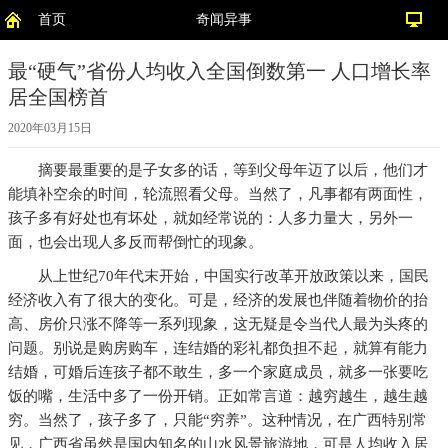
首页
奇闻异事
最“硬气”省份人均收入全国倒数第一 人口增长率
居全国榜首
2020年03月15日
摘要
最重要的是子女多的话，等到父母年迈了以后，他们才
能填补空余的时间，轮流照看父母。当然了，凡事都有两面性，
孩子多有好处也有坏处，就如经常说的：人多力量大，另外一
面，也会出现人多反而帮倒忙的现象。
从上世纪70年代末开始，中国实行改革开放政策以来，国民
经济收入有了很大的变化。可是，经济的发展也伴随着物价的抬
高、房价只涨不降等一系列现象，这无疑是令当代人最为头疼的
问题。别说是购房购车，连结婚的彩礼都负担不起，就算有能力
结婚，可婚后连孩子都不敢生，多一个家庭成员，就多一张要吃
饭的嘴，生活中多了一份开销。正如常言道：越穷越生，越生越
穷。当然了，孩子多了，只能“穷养”。这种情况，在广西特别常
见，广西省虽然是国内知名的山水风景旅游地，可是人均收入居