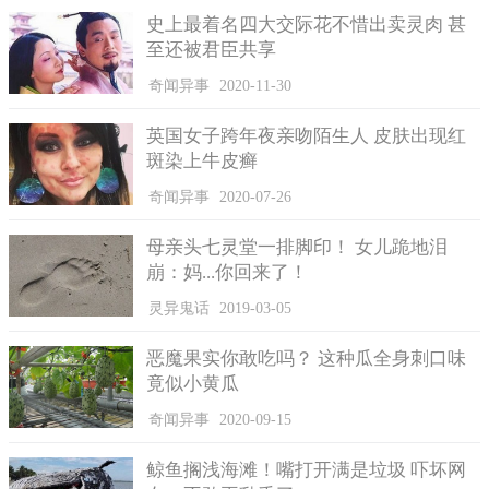
史上最着名四大交际花不惜出卖灵肉 甚
会出现人多反而帮倒忙的现象。比如父母患病卧床不起，子女担
至还被君臣共享
心会被拖累，会找各种借口，推脱赡养的义务和责任。
奇闻异事
2020-11-30
网友们也纷纷发表了自己的观点：孩子生多，也许数量上占
优势，但质量上却无法保证，因为父母没有经济实力为子女提供
英国女子跨年夜亲吻陌生人 皮肤出现红
成长和教育的优越氛围。
斑染上牛皮癣
奇闻异事
2020-07-26
母亲头七灵堂一排脚印！ 女儿跪地泪
崩：妈...你回来了！
灵异鬼话
2019-03-05
恶魔果实你敢吃吗？ 这种瓜全身刺口味
竟似小黄瓜
奇闻异事
2020-09-15
鲸鱼搁浅海滩！嘴打开满是垃圾 吓坏网