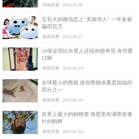
的心态。再有就是，他们觉得身边有儿有女，多多益善。如果是
奇闻异事
2019-01-09
因为穷而不生孩子，那以后就落了个“人财两空”的处境。况且，
多几个孩子，以后等他们长大了可以出去赚钱，就多了条改变贫
五旬大妈微信恋上“美籍华人” 一年多被
困生活的门路。
骗四百万
奇闻异事
2019-09-23
20张证明比外星人还怪的猎奇照 有些重
口啊
奇闻异事
2020-02-10
全球最小的熊猫 迷你熊猫体重是姐姐的
四分之一
奇闻异事
2019-06-29
世界上最大的蚂蜂窝 墙壁里布满带有毒
针的蚂蜂
最重要的是子女多的话，等到父母年迈了以后，他们才能填
补空余的时间，轮流照看父母。当然了，凡事都有两面性，孩子
奇闻异事
2019-07-18
多有好处也有坏处，就如经常说的：人多力量大，另外一面，也