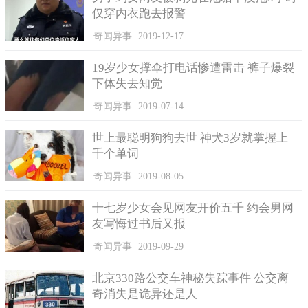
仅穿内衣跑去报警
奇闻异事
2019-12-17
19岁少女撑伞打电话惨遭雷击 裤子爆裂
下体失去知觉
奇闻异事
2019-07-14
世上最聪明狗狗去世 神犬3岁就掌握上
千个单词
奇闻异事
2019-08-05
十七岁少女会见网友开价五千 约会男网
友写悔过书后又报
奇闻异事
2019-09-29
北京330路公交车神秘失踪事件 公交离
奇消失是诡异还是人