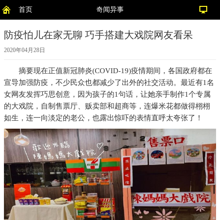
首页
奇闻异事
防疫怕儿在家无聊 巧手搭建大戏院网友看呆
2020年04月28日
摘要
现在正值新冠肺炎(COVID-19)疫情期间，各国政府都在
宣导加强防疫，不少民众也都减少了出外的社交活动。最近有1名
女网友发挥巧思创意，因为孩子的1句话，让她亲手制作1个专属
的大戏院，自制售票厅、贩卖部和超商等，连爆米花都做得栩栩
如生，连一向淡定的老公，也露出惊吓的表情直呼太夸张了！