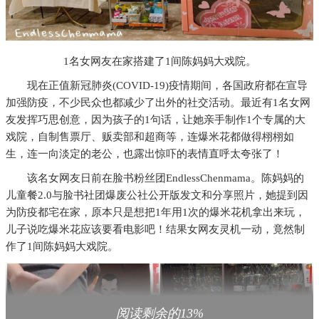
1名女网友在家搭建了1间陈妈妈大戏院。
现在正值新冠肺炎(COVID-19)疫情期间，各国政府都在宣导
加强防疫，不少民众也都减少了出外的社交活动。最近有1名女网
友发挥巧思创意，因为孩子的1句话，让她亲手制作1个专属的大
戏院，自制售票厅、贩卖部和超商等，连爆米花都做得栩栩如
生，连一向淡定的老公，也露出惊吓的表情直呼太夸张了！
该名女网友日前在脸书粉丝团EndlessChenmama。陈妈妈的
儿童餐2.0与脸书社团爆废公社公开版发文和分享照片，她提到因
为防疫都宅在家，原本只是想把1年用1次的爆米花机拿出来玩，
儿子说吃爆米花应该要看电影吧！结果女网友灵机一动，竟然制
作了1间陈妈妈大戏院。
阅读剩余的13%