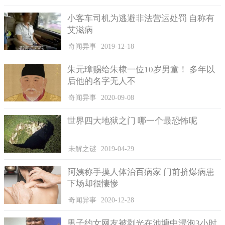
小客车司机为逃避非法营运处罚 自称有
艾滋病
奇闻异事
2019-12-18
朱元璋赐给朱棣一位10岁男童！ 多年以
连现场座椅设备都很讲究。
后他的名字无人不
完成如此栩栩如生的作品，连老公下楼看到时都露出惊吓的
奇闻异事
2020-09-08
表情，一向淡定的他直喊太夸张了！太夸张了！最后女网友笑称
一定要这样吗？我也没在怕的！然后就越玩越大，一发不可收
世界四大地狱之门 哪一个最恐怖呢
拾。
网友们看到这则贴文和照片后，几乎一面倒地狂赞这位妈妈
未解之谜
2019-04-29
也太厉害、太强大了、你太有心了、真的是玩很大啊；另外还有
人大呼这样的亲子互动，都是双方一辈子的回忆啊、有这样超强
阿姨称手摸人体治百病家 门前挤爆病患
的妈妈，小孩子不会无聊了啊！
下场却很悽惨
奇闻异事
2020-12-28
男子约女网友被剥光在池塘中浸泡3小时