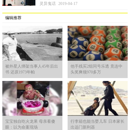
灵异鬼话
2019-04-17
编辑推荐
被外星人绑架当事人45年后出
他手残买2组同号乐透 竟连中
书 还原1973年帕
头奖爽领970多万
宝宝独自吃火龙果 母亲看傻
行李箱也能当婴儿车 日本家长
眼：以为命案现场
出远门新利器