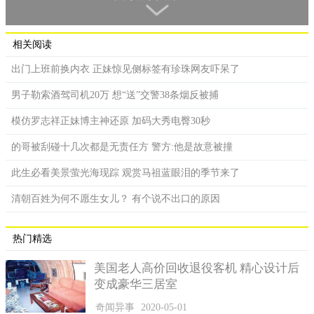
相关阅读
出门上班前换内衣 正妹惊见侧标签有珍珠网友吓呆了
男子勒索酒驾司机20万 想“送”交警38条烟反被捕
模仿罗志祥正妹博主神还原 加码大秀电臀30秒
这位超强的妈妈还做了售票亭、贩卖区等，场面栩栩如生。
的哥被刮碰十几次都是无责任方 警方:他是故意被撞
女网友接着就做出一系列的作品，从她分享的照片看到，电
此生必看美景萤光海现踪 观赏马祖蓝眼泪的季节来了
影院的设备几乎一应俱全，包括有售票口、便利商店、播放时刻
表、爆米花店、豪华电影座椅等，甚至还列出详细的电影资讯，
清朝百姓为何不愿生女儿？ 有个说不出口的原因
都是儿子爱看的卡通，连日期、时间、播放次和厅别都没少。
热门精选
美国老人高价回收退役客机 精心设计后
变成豪华三居室
奇闻异事
2020-05-01