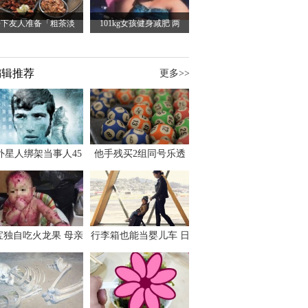
乡下友人准备「粗茶淡
101kg女孩健身减肥 两
编辑推荐
更多>>
外星人绑架当事人45
他手残买2组同号乐透
出书 还原1973年帕
竟连中头奖爽领970多
斯卡古拉事件
万
宝独自吃火龙果 母亲
行李箱也能当婴儿车 日
傻眼：以为命案现场
本家长出远门新利器