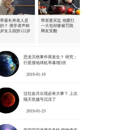
界最长寿老人是
帮老婆买盐 他暖扛
的？ 俄学者声称
一大包却惨被罚跪
9岁女儿假扮122岁
网友笑翻
恐龙灭绝事件再发生？ 研究：
行星撞地球机率暴增2倍
2019-01-19
过往血月出现必有大事？ 上次
隔天世越号沉没了
2019-01-23