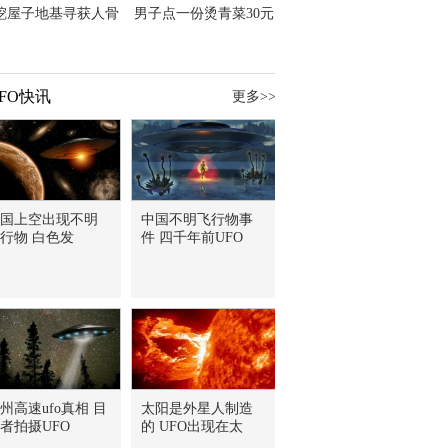
挖屋子地基寻获人骨
男子点一份烫青菜30元
主直觉就是失踪父亲
但份量让他苦笑菜涨
价？
FO快讯
更多>>
国上空出现不明
中国不明飞行物事
行物 白色发
件 四千年前UFO
州高速ufo真相 目
太阳是外星人制造
者拍摄UFO
的 UFO出现在太