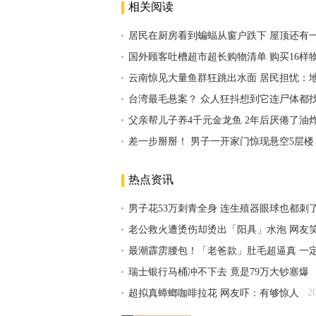
相关阅读
居民在厨房看到蝙蝠从窗户跌下 屋顶还有
国外顾客吐槽超市超长购物清单 购买16样物
云南惊见大量鱼群狂跳出水面 居民担忧：
台湾最毛悬案？ 众人狂抖想到它连尸体都
父亲帮儿子养4千元金龙鱼 2年后厌倦了油
差一步掰掰！ 男子一开家门惊现悬空5层楼
热点资讯
男子花53万刺青全身 连生殖器眼球也都刺
老公救火遭烫伤却烫出「阳具」水泡 网友
最潮霹雳腰包！「老爸款」肚毛超逼真 一
瑞士银行马桶冲不下去 竟是79万大钞塞爆
2
超拟真蟑螂咖啡拉花 网友吓：有够惊人