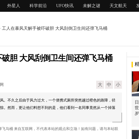
外星人
科学前沿
UFO快讯
未解之谜
天文航天
> 工人在暴风天解手被吓破胆 大风刮倒卫生间还弹飞马桶
破胆 大风刮倒卫生间还弹飞马桶
现网
大
中
小
风。不久之后由于风力过大，一个便携式厕所突然越过橙色的路障，径
日
惊。然而，更让他们料想不到的是，他们看到一名同事竟然从一个掉落
世
岁
还弹飞马桶 来自互联网，不代表本站的观点和立场！如有问题，请与本站联