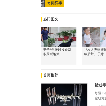
标
奇闻异事
签
热门图文
男子3年按时投食两
18岁人妻惨遭抛
条罗威纳犬 一
年后带儿子嫁
首页推荐
错过等
每隔1
馆研究员