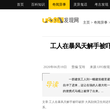
首页
百科知识
奇闻异事
灵异鬼话
考古发现
主页
>
奇闻异事
工人在暴风天解手被吓
2020年06月19日
责编:宝玲
来源:UFO发
一群建筑工人到一幢建筑楼里避
导读
自冲了进来，这让在场的人都大吃一
的便携式马桶上被弹了出来。...
文章:工人在暴风天解手被吓破胆 大风刮倒卫生间
系。