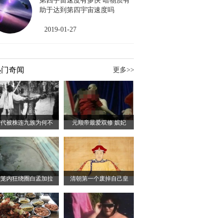
第四宇宙速度有多快 暗物质有
助于达到第四宇宙速度吗
2019-01-27
热门奇闻
更多>>
古代被株连九族为何不
元顺帝最爱双修 嫔妃
窄笼内狂绕圈白孟加拉
清朝第一个废掉自己皇