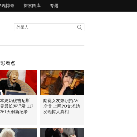
发现惊奇
探索图库
专题
精彩看点
本奶奶破吉尼斯
察觉女友兼职拍AV
界最长寿记录 117
崩溃 上网PO文求助
261天创新纪录
发现惊人真相