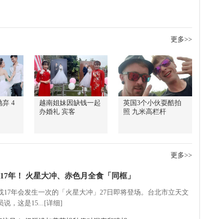
更多>>
弃 4
越南姐妹因缺钱一起
英国3个小伙耍酷拍
办婚礼 宾客
照 九米高栏杆
更多>>
17年！ 火星大冲、赤色月全食「同框」
5或17年会发生一次的「火星大冲」27日即将登场。台北市立天文
说，这是15...[详细]