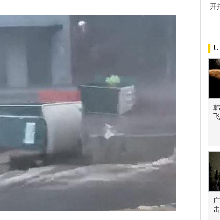
开
屋
U
韩
飞
广
击