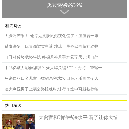
阅读剩余的36%
相关阅读
太爱吃芒果！ 他惊见皮肤剧烈变化慌了：痘痘冒一堆
猎食海豹、玩弄溺毙大白鲨 地球上最残忍的超神动物
口耳相传终极格斗技 终极杀神杀手鲸爱聊天、满口外
中16亿威力彩会辞职？ 众人曝关键SOP：先将主管骂一
马来西亚四名儿童与猛鳄亲密戏水 自在玩乐画面令人
澳大利亚男子上演公路惊魂时刻 行车途中两腿被棕蛇
热门精选
大贪官和珅的书法水平 看了让你大惊
清军入关的时候，八旗都是满人组成，也就是所谓的八旗子弟