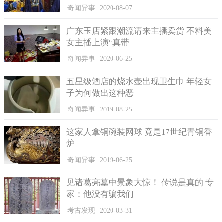
奇闻异事
2020-08-07
兵。
清朝中期以前，八旗和绿营尚称精锐，但以后承平日久，营
广东玉店紧跟潮流请来主播卖货 不料美
务废弛，日趋腐败。在清朝中期和晚期，八旗兵和绿营兵已经不
女主播上演“真带
堪重用，于是就开始招募一些地方部队，简称为乡勇；乡勇在绿
奇闻异事
2020-06-25
营之外别自成营，随军战守，时称勇营，从此相沿成例。但在咸
丰以前，勇营额数多寡不定，武器更是良窳不一，没有创建营
五星级酒店的烧水壶出现卫生巾 年轻女
制，有事招募，事后即予裁撤，不过是一种临时性质的非正规部
子为何做出这种恶
队。
奇闻异事
2019-08-25
这家人拿铜碗装网球 竟是17世纪青铜香
炉
奇闻异事
2019-06-25
见诸葛亮墓中景象大惊！ 传说是真的 专
家：他没有骗我们
考古发现
2020-03-31