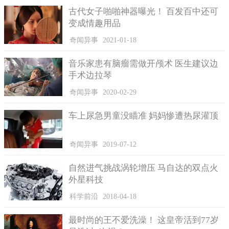
古代女子啪啪神器曝光！ 百发百中还可
变成情趣用品
绿营以汉人为主，又称绿旗兵。
奇闻异事
2021-01-18
然而古代封建社会阶级森严，当兵的也一样，正规的兵瞧不
上乡勇，乡勇也知道自己的身份，所以看到兵过来一般会回避，
音乐家患有脑瘤需做开颅术 医生建议边
甚至转身就跑。所以胸前有写勇和写兵，待遇和阶级是差很多
手术边拉琴
的，只不过清朝虽将八旗兵视为子弟兵，给予旗人豁免税赋与劳
奇闻异事
2020-02-29
役，但优惠政策造成了旗人的日渐颓废，致使其后代骑射荒废，
八旗兵到清朝后期根本是寄生虫，一点战斗力都没有。
车上尿急男童没瞄准 妈妈惨遭热尿灌顶
奇闻异事
2019-07-12
自然进气挑战涡轮增压 马自达的双点火
外星科技
科学前沿
2018-04-18
最时尚的王不爱洗澡！ 这皇帝活到77岁