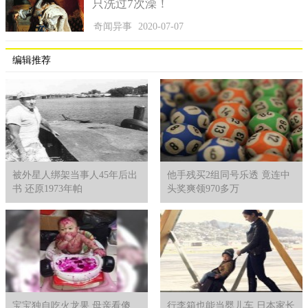
只洗过7次澡！
奇闻异事
2020-07-07
编辑推荐
清朝招募一些地方部队，简称为乡勇。
被外星人绑架当事人45年后出
他手残买2组同号乐透 竟连中
但乡勇在清朝中晚期越来越重要，太平军起义后，咸丰二年
书 还原1973年帕
头奖爽领970多万
(1852) 曾国藩在原乡勇基础上创建营哨之制，编练了一支有独特
制度的正规军，称为湘勇，通称湘军。咸丰十一年(1861) 李鸿章
遵照湘军的营制、营规组建了淮军。随后其他各省也相继招募乡
勇，仿照湘军营制编练部队，使勇营成为镇压太平军和捻军起义
的主力军。经历了一系列发展变化后，乡勇成军的勇营，最终代
替了绿营兵，成为清代后期镇压反抗和维护统治的极为重要的武
装力量。
宝宝独自吃火龙果 母亲看傻
行李箱也能当婴儿车 日本家长