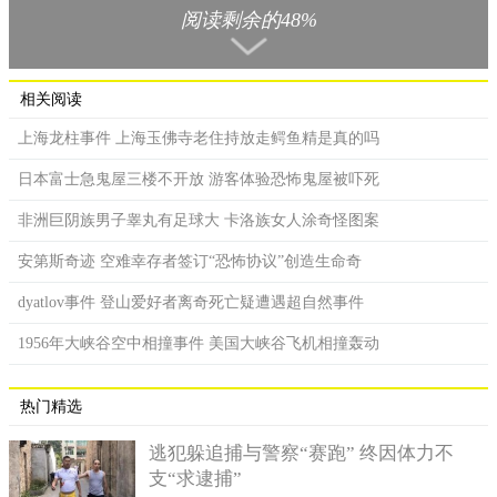
阅读剩余的48%
关于发现美人鱼的传说
相关阅读
1990年的时候，曾有消息报道，有人发现了美人鱼木乃伊，
上海龙柱事件 上海玉佛寺老住持放走鳄鱼精是真的吗
科学家对其进行深入的研究。据说有一队建筑工人，在海岸边作
日本富士急鬼屋三楼不开放 游客体验恐怖鬼屋被吓死
业的时候发现一座坟墓，坟墓里面有一个宝盒，里面存放这一具
尸体，尸体看起来不像正常的人类，后来交给官方进行研究。
非洲巨阴族男子睾丸有足球大 卡洛族女人涂奇怪图案
后来据说研究的结果是，这是一个三千年以前的美人鱼尸
安第斯奇迹 空难幸存者签订“恐怖协议”创造生命奇
骨，她看起来皮肤非常的黝黑，奇怪的是还有鱼尾巴，而且全身
上下都是鳞片，身体的长度大概有173厘米，据推测，死亡的时候
dyatlov事件 登山爱好者离奇死亡疑遭遇超自然事件
应该超过百岁的年龄。
1956年大峡谷空中相撞事件 美国大峡谷飞机相撞轰动
1980年的时候，有媒体报道在红海的岸边发现过美人鱼。据
说发现的美人鱼跟我们印象中的美人鱼完全相反，上半身是鱼的
热门精选
形状，下半身却跟人一样，有两条腿两只脚十个脚趾头，不过遗
憾的是，被发现的时候已经是死亡状态了。所以到底有没有美人
逃犯躲追捕与警察“赛跑” 终因体力不
鱼存在至今无人能知，因为没有一个人看到过活着的美人鱼。
支“求逮捕”