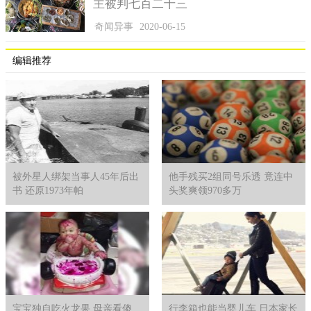
主被判七百二十三
奇闻异事
2020-06-15
编辑推荐
被外星人绑架当事人45年后出
他手残买2组同号乐透 竟连中
书 还原1973年帕
头奖爽领970多万
说到底，那美人鱼到底是不是真的存在呢？美国研究人员曾
表示，美人鱼并非只是一个传说，它实际上是真实的存在在这个
世界上的，它们其实是从古猿进化的，有一部分的古猿选择到海
里生活，有的选择在陆地，所以才有部分成了美人鱼，有部分成
了人类，只是这个进化的时间太长了，长到人类忘记了美人鱼这
个亲戚，而美人鱼也忘记了自己本质的身份。历史被遗忘，后来
就成为了传说。
宝宝独自吃火龙果 母亲看傻
行李箱也能当婴儿车 日本家长