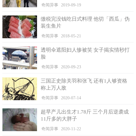
关于美人鱼的推测
奇闻异事
2019-09-19
缴税完没钱吃日式料理 他切「西瓜」伪
装生鱼片
奇闻异事
2018-05-21
透明伞遮阳妇人惨被笑 女子揭实情秒打
脸
奇闻异事
2020-09-23
三国正史除关羽和张飞 还有1人够资格
称上万人敌
奇闻异事
2020-07-14
在菲律宾海底有这么一种生物存在，叫做“儒艮”，据说这种
生物极其护崽，哺乳的时候经常是抱着幼崽，由于经常出现在海
超早产儿出生才1.78斤 三个月后逆袭成
面上，所以人们认为它就是传说中的美人鱼，但是它到底是不是
11斤多的大胖子
真的美人鱼，没有人敢断定，毕竟没有亲眼看到过，由于人类的
奇闻异事
2020-11-22
捕杀，这类生物早在四千多年前就所剩无几，现在要想找到它，