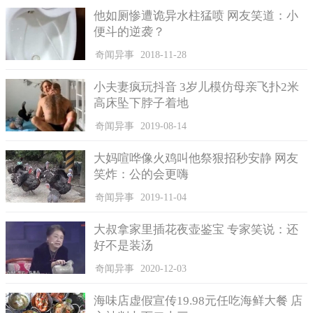
更是困难。
他如厕惨遭诡异水柱猛喷 网友笑道：小
便斗的逆袭？
凡事到菲律宾游玩的人都想一睹“美人鱼”的风采，所以很多
人都选择潜水这一项目。据说儒艮一般在7点左右进食，也只有这
奇闻异事
2018-11-28
个时间才能看到它。
小夫妻疯玩抖音 3岁儿模仿母亲飞扑2米
它以海草为食，性格温和，憨厚得很，看到它你就会觉得诧
高床坠下脖子着地
异，原来人们口中的美人鱼，竟然是一条如此呆萌的大鱼啊。它
没有曼妙的身姿，没有美妙的歌喉，之后胖乎乎的身体和略显笨
奇闻异事
2019-08-14
拙的形态，看到它兴许对美人鱼这一期望感到失落，但是又会被
大妈喧哗像火鸡叫他祭狠招秒安静 网友
它呆萌的样子逗乐了。
笑炸：公的会更嗨
奇闻异事
2019-11-04
大叔拿家里插花夜壶鉴宝 专家笑说：还
好不是装汤
奇闻异事
2020-12-03
海味店虚假宣传19.98元任吃海鲜大餐 店