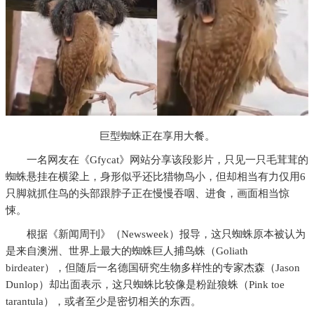
巨型蜘蛛正在享用大餐。
一名网友在《Gfycat》网站分享该段影片，只见一只毛茸茸的
蜘蛛悬挂在横梁上，身形似乎还比猎物鸟小，但却相当有力仅用6
只脚就抓住鸟的头部跟脖子正在慢慢吞咽、进食，画面相当惊
悚。
根据《新闻周刊》（Newsweek）报导，这只蜘蛛原本被认为
是来自澳洲、世界上最大的蜘蛛巨人捕鸟蛛（Goliath
birdeater），但随后一名德国研究生物多样性的专家杰森（Jason
Dunlop）却出面表示，这只蜘蛛比较像是粉趾狼蛛（Pink toe
tarantula），或者至少是密切相关的东西。