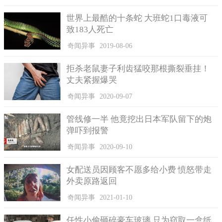
世界上最酷的十条蛇 大班蛇1口毒液可
致183人死亡
奇闻异事
2019-08-06
拒杀老鼠妻子利齿猛咬那根撕裂垂挂！
丈夫紧握爆哭
奇闻异事
2020-09-07
管线修一半 他竟挖出日本军队留下的炮
弹吓到报警
奇闻异事
2020-09-10
女配送员因顾客不愿多给小费 愤怒带走
外卖原路返回
奇闻异事
2021-01-10
任性小偷砸碎豪车玻璃 只为窃取一盒纸