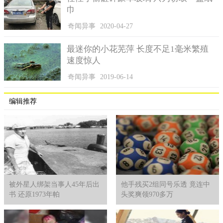
巾
奇闻异事
2020-04-27
最迷你的小花芜萍 长度不足1毫米繁殖
速度惊人
奇闻异事
2019-06-14
编辑推荐
被外星人绑架当事人45年后出
他手残买2组同号乐透 竟连中
书 还原1973年帕
头奖爽领970多万