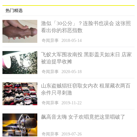
热门精选
激似「30公分」？连脸书也误会 这张照
看出你的邪恶指数
奇闻异事
2018-05-14
飞蚁大军围攻南投 黑影盖天如末日 店家
被迫提早收摊
奇闻异事
2020-05-18
山东盗贼猖狂窃取女内衣 租屋藏衣两百
余件只寻刺激
奇闻异事
2019-11-22
飙高音太嗨 女子欢唱竟把这里唱破了
奇闻异事
2019-07-26