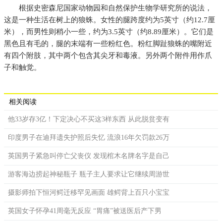
根据史密森尼国家动物园和自然保护生物学研究所的说法，
这是一种生活在树上的狼蛛。女性的腿跨度约为5英寸（约12.7厘
米），而男性则稍小一些，约为3.5英寸（约8.89厘米）。它们是
黑色且有毛的，腿的末端有一些粉红色。粉红脚趾狼蛛的嘴附近
有四个附肢，其中两个包含其尖牙和毒液。另外两个附件用作爪
子和触觉。
相关阅读
他33岁存3亿！下定决心不买这3样东西 从此脱贫变有
印度男子在迪拜遗失护照后失忆 流浪16年欠罚款26万
英国男子紧急叫停亡父丧仪 发现棺木名牌名字是自己
游客海边捞起神秘瓶子 瓶子主人要求让它继续周游世
摄影师拍下恒河鳄迁移罕见画面 雄鳄背上百只小宝宝
英国女子怀孕41周毫无反应 “胃痛”被送医后产下男