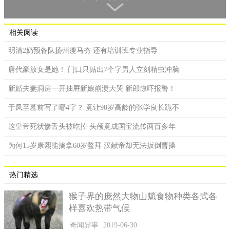
相关阅读
明清2奶预备队扬州瘦马夯 还有培训班专业指导
唐代豪放女是她！ 门口只贴出7个字男人立刻精虫冲脑
新婚夫妻洞房一开抽屉新娘崩溃大哭 新郎惊吓报警！
于凤至墓前写了哪4字？ 竟让90岁高龄的张学良长跪不
这皇帝死状惨舌头被吃掉 头颅竟成国宝流传两百多年
为何15岁康熙能擒拿60岁鳌拜 汉献帝却无法扳倒曹操
热门精选
猴子界的庞然大物山魈食物种类各式各
样喜欢热带气候
奇闻异事
2019-06-30
《历代帝王圣贤名臣大儒遗像》一书中绘制的周公