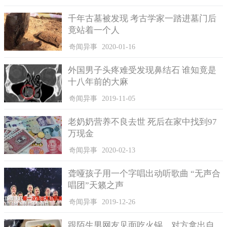
周公原名姬旦，周朝建立后，姬发封姬旦为公，这个职位很
千年古墓被发现 考古学家一踏进墓门后
高，周武王驾崩后，周公辅佐成王治国，平定三监之乱，后来周
竟站着一个人
公又制礼作乐，奠定了不少典章制度，国家因而安定，对周王朝
奇闻异事
2020-01-16
有很大的贡献。周公是古代杰出的政治家，思想家，也是孔子相
当崇敬的古代圣人之一。
外国男子头疼难受发现鼻结石 谁知竟是
尤其子曰：甚矣吾衰也！久矣吾不复梦见周公。这句更可得
十八年前的大麻
看出，孔子对周公的推崇备至。孔子认为周初的仁政是最高政治
奇闻异事
2019-11-05
理想，孔子一身也在倡导周公的礼乐制度。因此以梦周公表达对
西周社会的向往以及对周公的敬仰之情。
老奶奶营养不良去世 死后在家中找到97
万现金
时至今日除了以梦周公、找周公来形容打瞌睡或睡觉。在台
湾年轻人也会称周公online或周公线上让这俗话跟着与时俱进。
奇闻异事
2020-02-13
聋哑孩子用一个字唱出动听歌曲 “无声合
唱团”天籁之声
奇闻异事
2019-12-26
跟陌生男网友见面吃火锅、对方拿出自