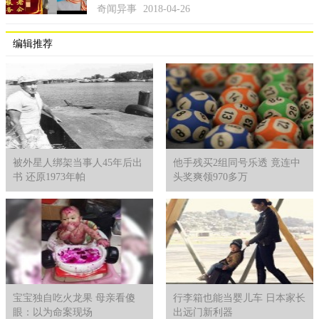
奇闻异事
2018-04-26
编辑推荐
《论语．述而》篇子曰：甚矣吾衰也！久矣吾不复梦见周公。成
被外星人绑架当事人45年后出
他手残买2组同号乐透 竟连中
了梦周公由来。
书 还原1973年帕
头奖爽领970多万
宝宝独自吃火龙果 母亲看傻
行李箱也能当婴儿车 日本家长
眼：以为命案现场
出远门新利器