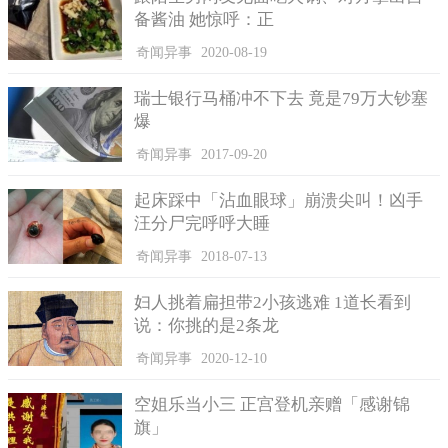
备酱油 她惊呼：正
奇闻异事
2020-08-19
瑞士银行马桶冲不下去 竟是79万大钞塞
爆
奇闻异事
2017-09-20
起床踩中「沾血眼球」崩溃尖叫！凶手
汪分尸完呼呼大睡
奇闻异事
2018-07-13
妇人挑着扁担带2小孩逃难 1道长看到
说：你挑的是2条龙
奇闻异事
2020-12-10
空姐乐当小三 正宫登机亲赠「感谢锦
旗」