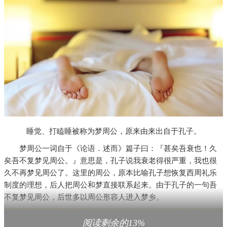
睡觉、打瞌睡被称为梦周公，原来由来出自于孔子。
梦周公一词自于《论语．述而》篇子曰：『甚矣吾衰也！久
矣吾不复梦见周公。』意思是，孔子说我衰老得很严重，我也很
久不再梦见周公了。这里的周公，原本比喻孔子想恢复西周礼乐
制度的理想，后人把周公和梦直接联系起来。由于孔子的一句吾
不复梦见周公，后世多以周公形容人进入梦乡。
阅读剩余的13%