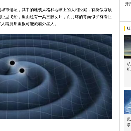
开
屋
的城市遗址，其中的建筑风格和地球上的大相径庭，有类似穹顶
的巨型飞船，里面还有一具三眼女尸，而月球的背面似乎有着巨
有人猜测那里很可能藏着外星人。
U
杭
机
凤
事