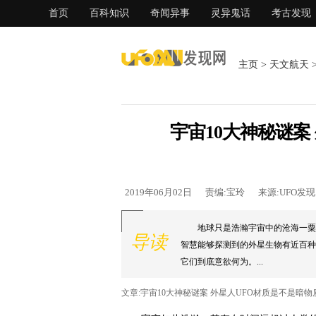
首页
百科知识
奇闻异事
灵异鬼话
考古发现
主页
>
天文航天
宇宙10大神秘谜案
2019年06月02日
责编:宝玲
来源:UFO发
地球只是浩瀚宇宙中的沧海一粟
导读
智慧能够探测到的外星生物有近百种
它们到底意欲何为。...
文章:宇宙10大神秘谜案 外星人UFO材质是不是