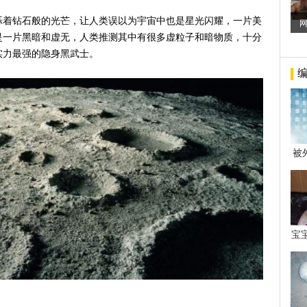
烁着钻石般的光芒，让人类误以为宇宙中也是星光闪耀，一片美
是一片黑暗和虚无，人类推测其中有很多虚粒子和暗物质，十分
实力最强的隐身黑武士。
被
年后
宝
看