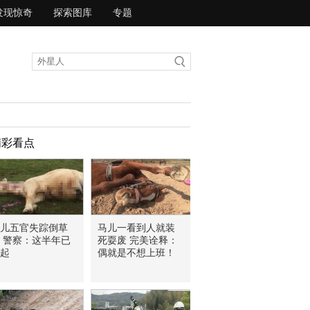
发现惊奇
探索图库
专题
精彩看点
儿五官失踪倒草
马儿一看到人就装
 警察：这半年已
死耍废 完美诠释：
5起
偶就是不想上班！