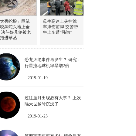
太丢蛇脸」巨鼠
母牛高速上失控跳
咬黑蛇头地上全
车摔伤前脚 交警帮
 决斗好几轮被老
牛上车遭“强吻”
拖进草丛
恐龙灭绝事件再发生？ 研究：
行星撞地球机率暴增2倍
2019-01-19
过往血月出现必有大事？ 上次
隔天世越号沉没了
2019-01-23