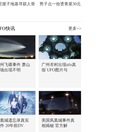
挖屋子地基寻获人骨
男子点一份烫青菜30元
主直觉就是失踪父亲
但份量让他苦笑菜涨
价？
FO快讯
更多>>
州飞碟事件 萧山
广州岑村出现ufo真
场出现不明
假 UFO图片与
凰城遗忘录真实
美国凤凰城事件真
件 20年前DV
相揭秘 官方解