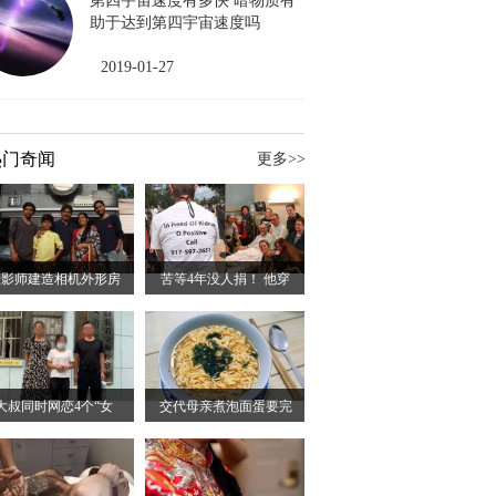
第四宇宙速度有多快 暗物质有
助于达到第四宇宙速度吗
2019-01-27
热门奇闻
更多>>
摄影师建造相机外形房
苦等4年没人捐！ 他穿
大叔同时网恋4个“女
交代母亲煮泡面蛋要完