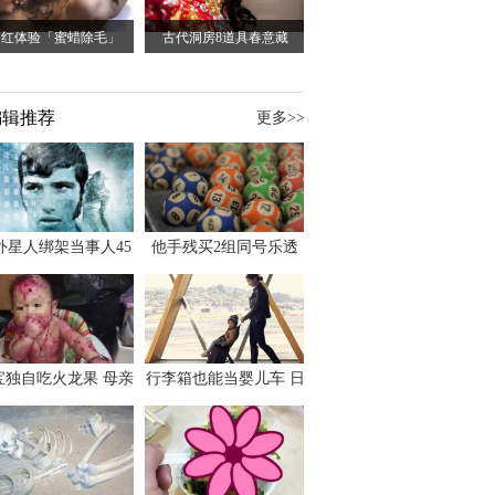
网红体验「蜜蜡除毛」
古代洞房8道具春意藏
编辑推荐
更多>>
外星人绑架当事人45
他手残买2组同号乐透
出书 还原1973年帕
竟连中头奖爽领970多
斯卡古拉事件
万
宝独自吃火龙果 母亲
行李箱也能当婴儿车 日
傻眼：以为命案现场
本家长出远门新利器