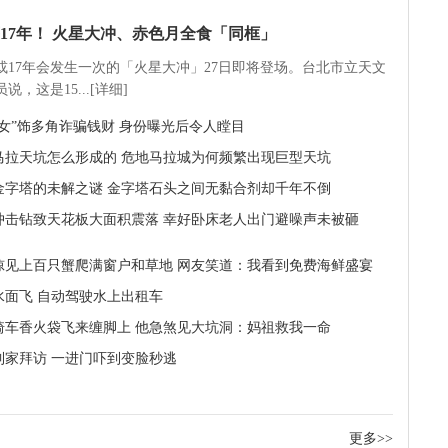
17年！ 火星大冲、赤色月全食「同框」
5或17年会发生一次的「火星大冲」27日即将登场。台北市立天文
说，这是15...[详细]
精女”饰多角诈骗钱财 身份曝光后令人瞠目
马拉天坑怎么形成的 危地马拉城为何频繁出现巨型天坑
金字塔的未解之谜 金字塔石头之间无黏合剂却千年不倒
冲击钻致天花板大面积震落 幸好卧床老人出门避噪声未被砸
惊见上百只蟹爬满窗户和草地 网友笑道：我看到免费海鲜盛宴
水面飞 自动驾驶水上出租车
骑车香火袋飞来缠脚上 他急煞见大坑洞：妈祖救我一命
到家拜访 一进门吓到变脸秒逃
更多>>