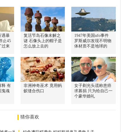
行遇暴
复活节岛石像未解之
1947年美国ufo事件
停止45
谜 石像头上的帽子是
罗斯威尔发现不明物
了过来
怎么放上去的
体材质不是地球的
释 有
非洲神奇巫术 竟用蚂
女子剃光头谎称患癌
招鬼魂
蚁缝合伤口
求募捐 只为给自己一
个豪华婚礼
猜你喜欢
1