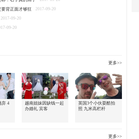
2017-09-20
定要背正面才够狂
2017-09-20
017-09-20
更多>>
弃 4
越南姐妹因缺钱一起
英国3个小伙耍酷拍
办婚礼 宾客
照 九米高栏杆
更多>>