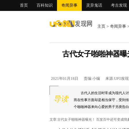
首页
百科知识
奇闻异事
灵异鬼话
考古发现
主页
>
奇闻异事
古代女子啪啪神器曝
2021年01月18日
责编:小编
来源:UFO发
古代人的生活时常成为现代人讨
导读
而在性事方面却是相当保守，受到传
个啪啪神器来向心爱的男子另类告白。.
文章:古代女子啪啪神器曝光！ 百发百中还可变成