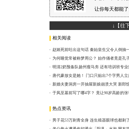
让你每天都能了
↓【往
相关阅读
赵姬死前吐出这句话 秦始皇生父令人倒抽
为何睡觉常被称梦周公？ 始作俑者竟是孔
明清2奶预备队扬州瘦马夯 还有培训班专业
唐代豪放女是她！ 门口只贴出7个字男人
新婚夫妻洞房一开抽屉新娘崩溃大哭 新郎
于凤至墓前写了哪4字？ 竟让90岁高龄的
热点资讯
男子花53万刺青全身 连生殖器眼球也都刺
老公救火遭烫伤却烫出「阳具」水泡 网友