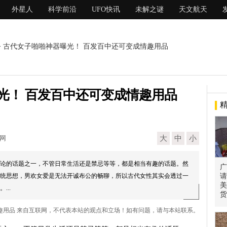
外星人
科学前沿
UFO快讯
未解之谜
天文航天
> 古代女子啪啪神器曝光！ 百发百中还可变成情趣用品
光！ 百发百中还可变成情趣用品
现网
大
中
小
论的话题之一，不管日常生活还是禁忌等等，都是相当有趣的话题。然
广
统思想，男欢女爱是无法开诚布公的畅聊，所以古代女性其实会透过一
请
美
..
货
情趣用品 来自互联网，不代表本站的观点和立场！如有问题，请与本站联系。