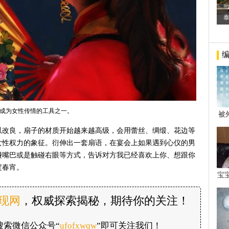
成为女性传情的工具之一。
被
年后
以改良，扇子的材质开始越来越高级，会用蕾丝、绸缎、花边等
女性权力的象征。衍伸出一套扇语，在宴会上如果遇到心仪的男
碰嘴巴或是触碰右眼等方式，告诉对方我已经喜欢上你、想跟你
度春宵。
宝
看
发现网
，权威探索揭秘，期待你的关注！
搜索微信公众号“
ufofxwqw
”即可关注我们！