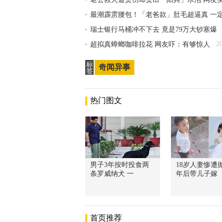
最潮霹雳腰包！「老爸款」肚毛超逼真 一
瑞士银行马桶冲不下去 竟是79万大钞塞爆
2
超拟真蟑螂咖啡拉花 网友吓：有够惊人
标
奇闻异事
签
热门图文
男子3年按时投食两
18岁人妻惨遭抛
条罗威纳犬 一
年后带儿子嫁
首页推荐