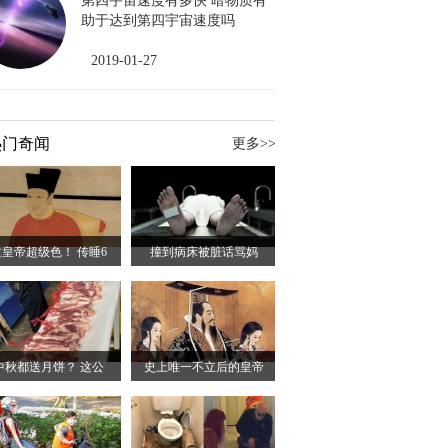
第四宇宙速度有多快 暗物质有
助于达到第四宇宙速度吗
2019-01-27
热门奇闻
更多>>
这皇帝超级色！ 传睡6
撞到病床被脏话骂妈
中秋都送月饼？ 这公
史上唯一不立后的皇帝