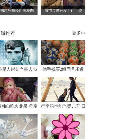
泰国超狂防疫距离梗图
城市过度开发！让「袋
编辑推荐
更多>>
外星人绑架当事人45
他手残买2组同号乐透
出书 还原1973年帕
竟连中头奖爽领970多
斯卡古拉事件
万
宝独自吃火龙果 母亲
行李箱也能当婴儿车 日
傻眼：以为命案现场
本家长出远门新利器