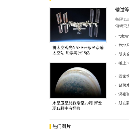
错过等
每隔1
馆研究员
“戏
危地
拼太空观光NASA开放民众睡
太空站 船票每张18亿
胡夫
楼上
回家
贴著
深夜
木星卫星总数增至79颗 新发
朋友
现12颗中有怪咖
热门图片