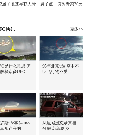
挖屋子地基寻获人骨
男子点一份烫青菜30元
主直觉就是失踪父亲
但份量让他苦笑菜涨
价？
FO快讯
更多>>
FO是什么意思 怎
95年北京ufo 空中不
解释众多UFO
明飞行物不受
罗斯ufo事件 ufo
凤凰城遗忘录真相
真实存在的
分解 苏菲返乡