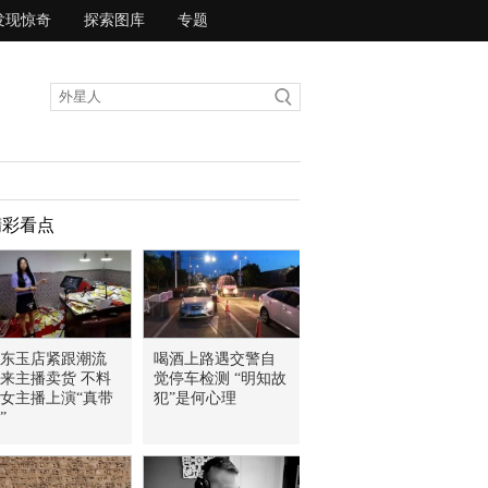
发现惊奇
探索图库
专题
精彩看点
东玉店紧跟潮流
喝酒上路遇交警自
来主播卖货 不料
觉停车检测 “明知故
女主播上演“真带
犯”是何心理
”