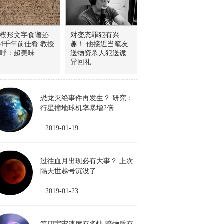
楔形文字食谱还
对变态罪犯有兴
4千年前佳肴 教授
趣！ 他接近当笔友
呼：超美味
送物资杀人犯送诡
异回礼
恐龙灭绝事件再发生？ 研究：
行星撞地球机率暴增2倍
2019-01-19
过往血月出现必有大事？ 上次
隔天世越号沉没了
2019-01-23