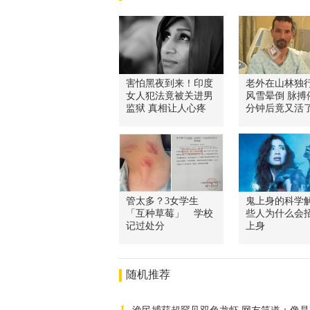
害怕黑夜到来！印度
老外在山林独
女人犯法竟被关进男
风雪晕倒 脉搏
监狱 真相让人心疼
分钟后竟又活
管太多？3女学生
鬼上身的科学解
「互种草莓」 学校
些人为什么会
记过处分
上身
随机推荐
1